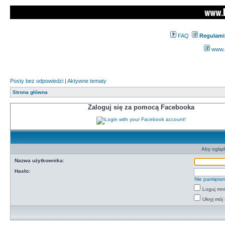
FAQ
Regulami
www.z
Posty bez odpowiedzi
|
Aktywne tematy
Strona główna
Zaloguj się za pomocą Facebooka
Aby ogląd
Nazwa użytkownika:
Hasło:
Nie pamiętam
Loguj mn
Ukryj mój 