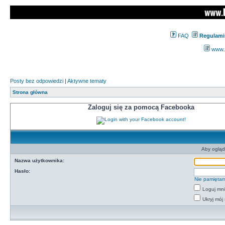
FAQ
Regulami
www.z
Posty bez odpowiedzi
|
Aktywne tematy
Strona główna
Zaloguj się za pomocą Facebooka
Aby ogląd
Nazwa użytkownika:
Hasło:
Nie pamiętam
Loguj mn
Ukryj mój 