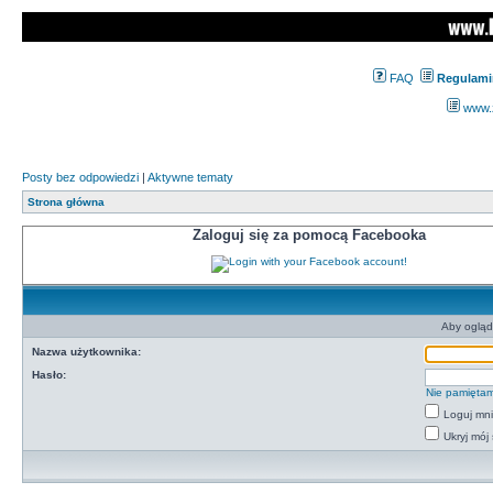
FAQ
Regulami
www.z
Posty bez odpowiedzi
|
Aktywne tematy
Strona główna
Zaloguj się za pomocą Facebooka
Aby ogląd
Nazwa użytkownika:
Hasło:
Nie pamiętam
Loguj mn
Ukryj mój 