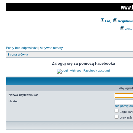
FAQ
Regulami
www.z
Posty bez odpowiedzi
|
Aktywne tematy
Strona główna
Zaloguj się za pomocą Facebooka
Aby ogląd
Nazwa użytkownika:
Hasło:
Nie pamiętam
Loguj mn
Ukryj mój 