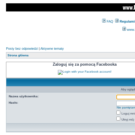
FAQ
Regulami
www.z
Posty bez odpowiedzi
|
Aktywne tematy
Strona główna
Zaloguj się za pomocą Facebooka
Aby ogląd
Nazwa użytkownika:
Hasło:
Nie pamiętam
Loguj mn
Ukryj mój 