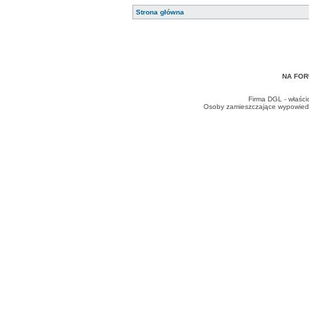
Strona główna
NA FOR
Firma DGL - właści
Osoby zamieszczające wypowiedzi