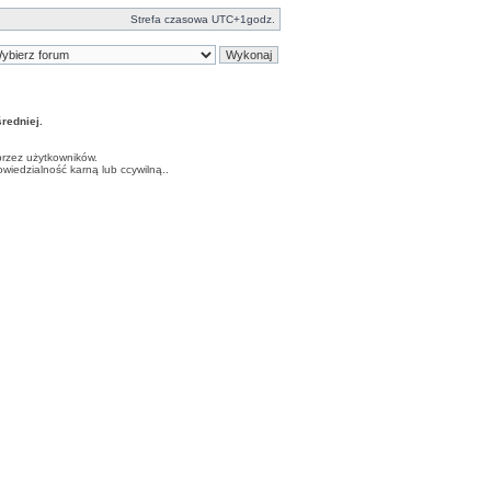
Strefa czasowa UTC+1godz.
edniej.
przez użytkowników.
iedzialność karną lub ccywilną..