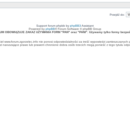
Przejdź do:
Support forum phpbb by
phpBB3
Assistant
Powered by
phpBB
® Forum Software © phpBB Group
UM OBOWIĄZUJE ZAKAZ UŻYWANIA FORM "PAN" oraz "PANI". Używamy tylko formy bezpośr
ciel www.forum.zgorzelec.info nie ponosi odpowiedzialności za treść wypowiedzi zamieszczanych 
 naruszające prawo lub prawem chronione dobra osób trzecich mogą ponieść z tego tytułu odpow