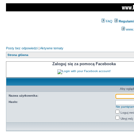
FAQ
Regulami
www.z
Posty bez odpowiedzi
|
Aktywne tematy
Strona główna
Zaloguj się za pomocą Facebooka
Aby ogląd
Nazwa użytkownika:
Hasło:
Nie pamiętam
Loguj mn
Ukryj mój 