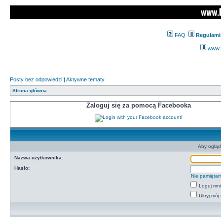
FAQ
Regulami
www.z
Posty bez odpowiedzi
|
Aktywne tematy
Strona główna
Zaloguj się za pomocą Facebooka
Aby ogląd
Nazwa użytkownika:
Hasło:
Nie pamiętam
Loguj mn
Ukryj mój 