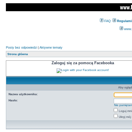
FAQ
Regulami
www.z
Posty bez odpowiedzi
|
Aktywne tematy
Strona główna
Zaloguj się za pomocą Facebooka
Aby ogląd
Nazwa użytkownika:
Hasło:
Nie pamiętam
Loguj mn
Ukryj mój 