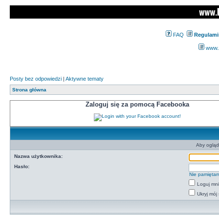
FAQ
Regulami
www.z
Posty bez odpowiedzi
|
Aktywne tematy
Strona główna
Zaloguj się za pomocą Facebooka
Aby ogląd
Nazwa użytkownika:
Hasło:
Nie pamiętam
Loguj mn
Ukryj mój 