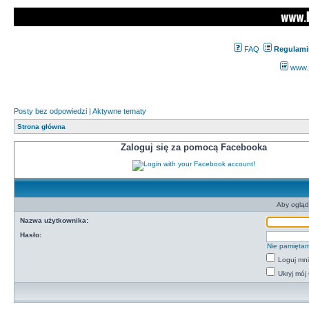
FAQ
Regulami
www.z
Posty bez odpowiedzi
|
Aktywne tematy
Strona główna
Zaloguj się za pomocą Facebooka
Aby ogląd
Nazwa użytkownika:
Hasło:
Nie pamiętam
Loguj mn
Ukryj mój 