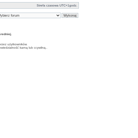
Strefa czasowa UTC+1godz.
edniej.
przez użytkowników.
iedzialność karną lub ccywilną..