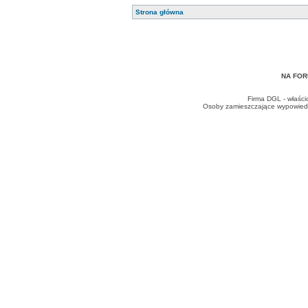
Strona główna
NA FOR
Firma DGL - właści
Osoby zamieszczające wypowiedzi