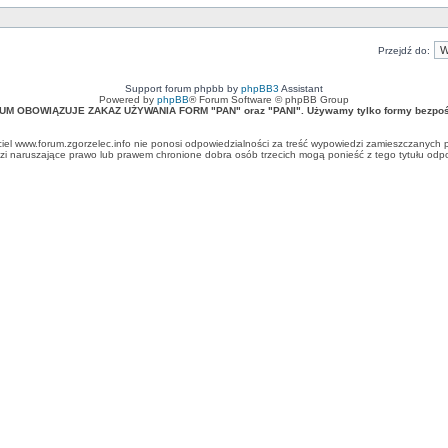
Przejdź do:
Support forum phpbb by
phpBB3
Assistant
Powered by
phpBB
® Forum Software © phpBB Group
UM OBOWIĄZUJE ZAKAZ UŻYWANIA FORM "PAN" oraz "PANI". Używamy tylko formy bezpośr
ciel www.forum.zgorzelec.info nie ponosi odpowiedzialności za treść wypowiedzi zamieszczanych 
 naruszające prawo lub prawem chronione dobra osób trzecich mogą ponieść z tego tytułu odpow