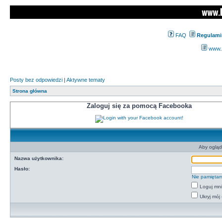
FAQ
Regulami
www.z
Posty bez odpowiedzi
|
Aktywne tematy
Strona główna
Zaloguj się za pomocą Facebooka
Aby ogląd
Nazwa użytkownika:
Hasło:
Nie pamiętam
Loguj mn
Ukryj mój 