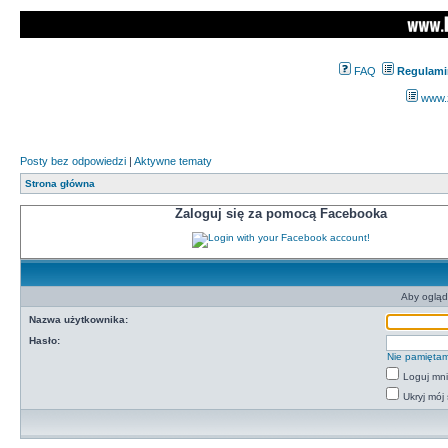
FAQ
Regulami
www.z
Posty bez odpowiedzi
|
Aktywne tematy
Strona główna
Zaloguj się za pomocą Facebooka
Aby ogląd
Nazwa użytkownika:
Hasło:
Nie pamiętam
Loguj mn
Ukryj mój 