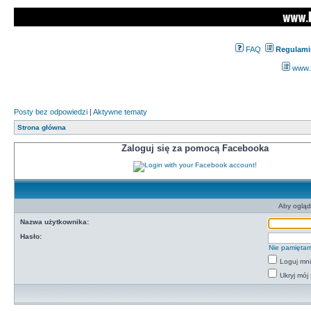
FAQ
Regulami
www.z
Posty bez odpowiedzi
|
Aktywne tematy
Strona główna
Zaloguj się za pomocą Facebooka
Aby ogląd
Nazwa użytkownika:
Hasło:
Nie pamiętam
Loguj mn
Ukryj mój 