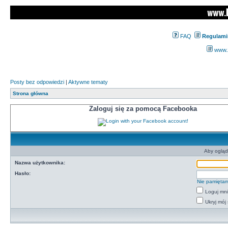
FAQ
Regulami
www.z
Posty bez odpowiedzi
|
Aktywne tematy
Strona główna
Zaloguj się za pomocą Facebooka
Aby ogląd
Nazwa użytkownika:
Hasło:
Nie pamiętam
Loguj mn
Ukryj mój 