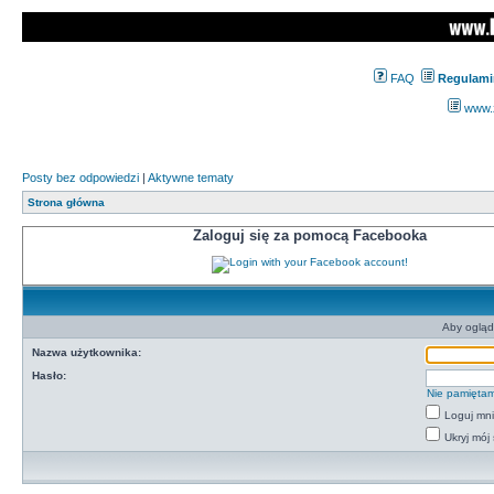
FAQ
Regulami
www.z
Posty bez odpowiedzi
|
Aktywne tematy
Strona główna
Zaloguj się za pomocą Facebooka
Aby ogląd
Nazwa użytkownika:
Hasło:
Nie pamiętam
Loguj mn
Ukryj mój 