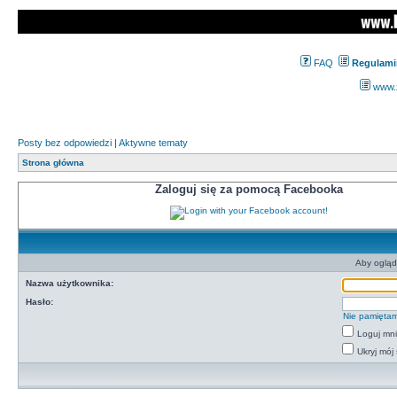
FAQ
Regulami
www.z
Posty bez odpowiedzi
|
Aktywne tematy
Strona główna
Zaloguj się za pomocą Facebooka
Aby ogląd
Nazwa użytkownika:
Hasło:
Nie pamiętam
Loguj mn
Ukryj mój 