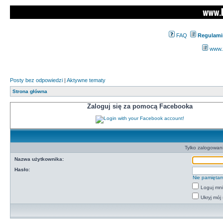
FAQ
Regulami
www.z
Posty bez odpowiedzi
|
Aktywne tematy
Strona główna
Zaloguj się za pomocą Facebooka
Tylko zalogowan
Nazwa użytkownika:
Hasło:
Nie pamiętam
Loguj mn
Ukryj mój 