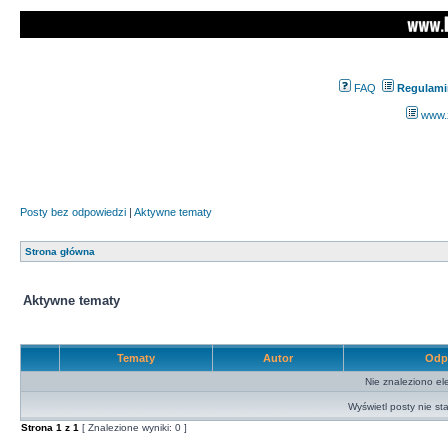
FAQ
Regulami
www.z
Posty bez odpowiedzi
|
Aktywne tematy
Strona główna
Aktywne tematy
Tematy
Autor
Odp
Nie znaleziono el
Wyświetl posty nie sta
Strona
1
z
1
[ Znalezione wyniki: 0 ]