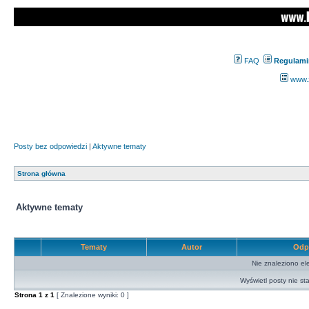
FAQ
Regulami
www.z
Posty bez odpowiedzi
|
Aktywne tematy
Strona główna
Aktywne tematy
Tematy
Autor
Odp
Nie znaleziono el
Wyświetl posty nie sta
Strona
1
z
1
[ Znalezione wyniki: 0 ]