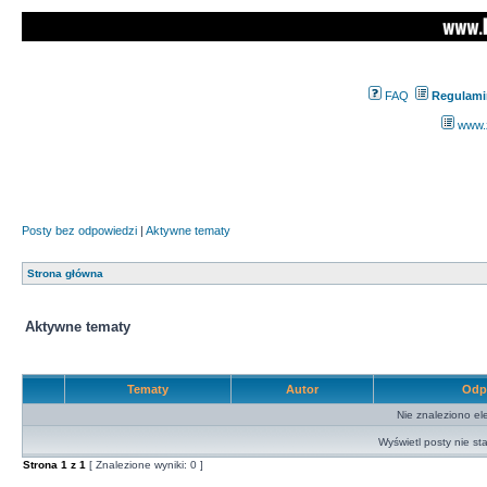
FAQ
Regulami
www.z
Posty bez odpowiedzi
|
Aktywne tematy
Strona główna
Aktywne tematy
Tematy
Autor
Odp
Nie znaleziono el
Wyświetl posty nie sta
Strona
1
z
1
[ Znalezione wyniki: 0 ]