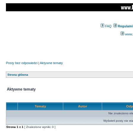
FAQ
Regulami
www.z
Posty bez odpowiedzi
|
Aktywne tematy
Strona główna
Aktywne tematy
Tematy
Autor
Odp
Nie znaleziono el
Wyświetl posty nie sta
Strona
1
z
1
[ Znalezione wyniki: 0 ]