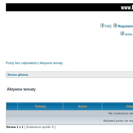
FAQ
Regulami
www.z
Posty bez odpowiedzi
|
Aktywne tematy
Strona główna
Aktywne tematy
Tematy
Autor
Odp
Nie znaleziono el
Wyświetl posty nie sta
Strona
1
z
1
[ Znalezione wyniki: 0 ]