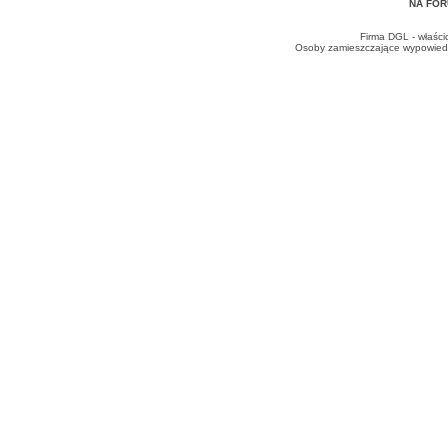
NA FOR
Firma DGL - właści
Osoby zamieszczające wypowiedzi