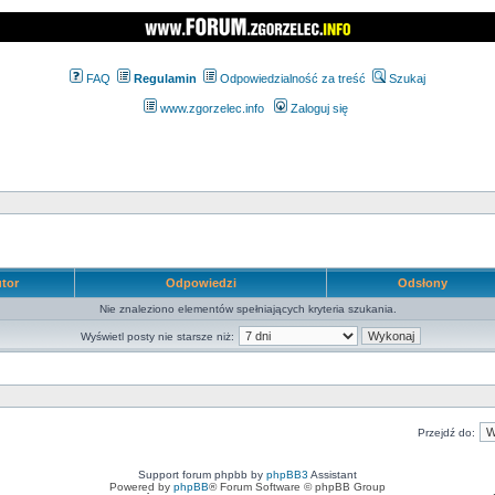
FAQ
Regulamin
Odpowiedzialność za treść
Szukaj
www.zgorzelec.info
Zaloguj się
tor
Odpowiedzi
Odsłony
Nie znaleziono elementów spełniających kryteria szukania.
Wyświetl posty nie starsze niż:
Przejdź do:
Support forum phpbb by
phpBB3
Assistant
Powered by
phpBB
® Forum Software © phpBB Group