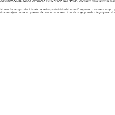
UM OBOWIĄZUJE ZAKAZ UŻYWANIA FORM "PAN" oraz "PANI". Używamy tylko formy bezpośr
ciel www.forum.zgorzelec.info nie ponosi odpowiedzialności za treść wypowiedzi zamieszczanych 
 naruszające prawo lub prawem chronione dobra osób trzecich mogą ponieść z tego tytułu odpow