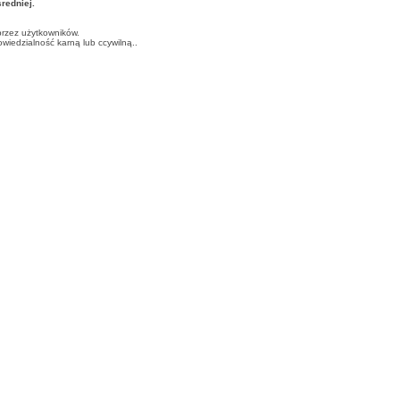
edniej.
przez użytkowników.
iedzialność karną lub ccywilną..