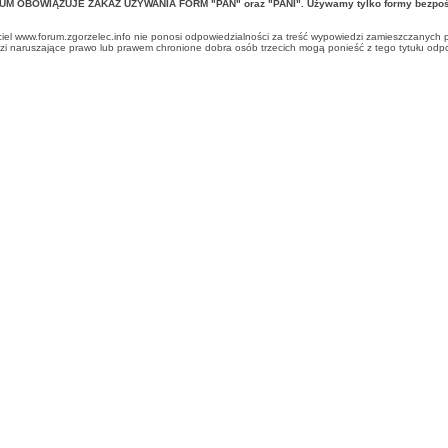
UM OBOWIĄZUJE ZAKAZ UŻYWANIA FORM "PAN" oraz "PANI". Używamy tylko formy bezpośr
ciel www.forum.zgorzelec.info nie ponosi odpowiedzialności za treść wypowiedzi zamieszczanych 
 naruszające prawo lub prawem chronione dobra osób trzecich mogą ponieść z tego tytułu odpow