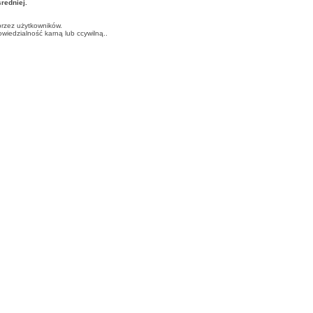
edniej.
przez użytkowników.
iedzialność karną lub ccywilną..