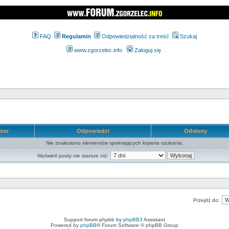
FAQ
Regulamin
Odpowiedzialność za treść
Szukaj
www.zgorzelec.info
Zaloguj się
tor
Odpowiedzi
Odsłony
Nie znaleziono elementów spełniających kryteria szukania.
Wyświetl posty nie starsze niż:
Przejdź do:
Support forum phpbb by
phpBB3
Assistant
Powered by
phpBB
® Forum Software © phpBB Group