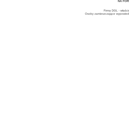
NA FOR
Firma DGL - właści
Osoby zamieszczające wypowiedzi