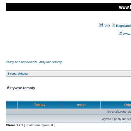
FAQ
Regulami
www.z
Posty bez odpowiedzi
|
Aktywne tematy
Strona główna
Aktywne tematy
Tematy
Autor
Odp
Nie znaleziono el
Wyświetl posty nie sta
Strona
1
z
1
[ Znalezione wyniki: 0 ]