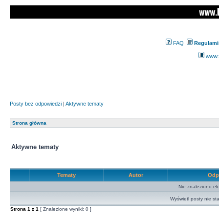
FAQ
Regulami
www.z
Posty bez odpowiedzi
|
Aktywne tematy
Strona główna
Aktywne tematy
Tematy
Autor
Odp
Nie znaleziono el
Wyświetl posty nie sta
Strona
1
z
1
[ Znalezione wyniki: 0 ]