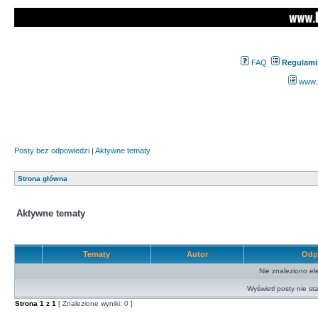
FAQ
Regulami
www.z
Posty bez odpowiedzi
|
Aktywne tematy
Strona główna
Aktywne tematy
Tematy
Autor
Odp
Nie znaleziono el
Wyświetl posty nie sta
Strona
1
z
1
[ Znalezione wyniki: 0 ]