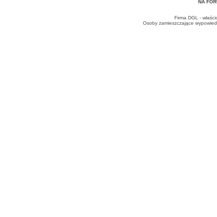
NA FOR
Firma DGL - właści
Osoby zamieszczające wypowiedzi