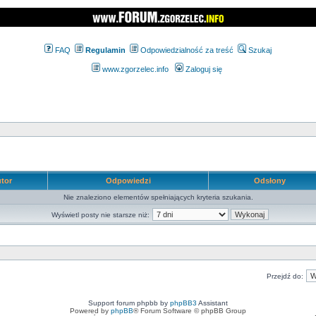
FAQ
Regulamin
Odpowiedzialność za treść
Szukaj
www.zgorzelec.info
Zaloguj się
tor
Odpowiedzi
Odsłony
Nie znaleziono elementów spełniających kryteria szukania.
Wyświetl posty nie starsze niż:
Przejdź do:
Support forum phpbb by
phpBB3
Assistant
Powered by
phpBB
® Forum Software © phpBB Group