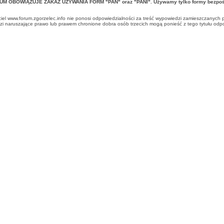
UM OBOWIĄZUJE ZAKAZ UŻYWANIA FORM "PAN" oraz "PANI". Używamy tylko formy bezpośr
ciel www.forum.zgorzelec.info nie ponosi odpowiedzialności za treść wypowiedzi zamieszczanych 
 naruszające prawo lub prawem chronione dobra osób trzecich mogą ponieść z tego tytułu odpow