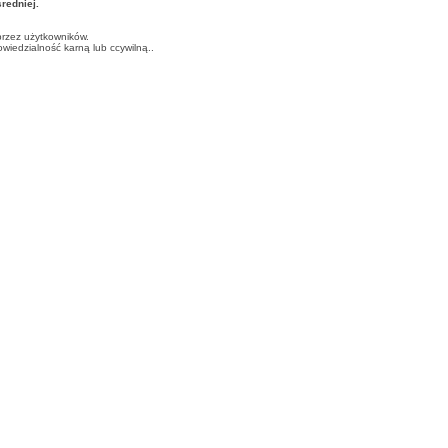
edniej.
przez użytkowników.
iedzialność karną lub ccywilną..