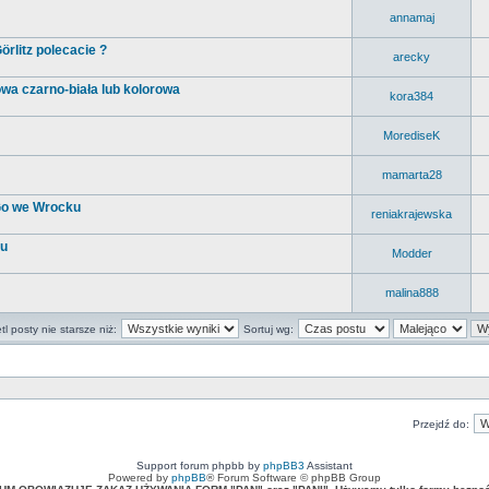
annamaj
rlitz polecacie ?
arecky
wa czarno-biała lub kolorowa
kora384
MorediseK
mamarta28
 Go we Wrocku
reniakrajewska
cu
Modder
malina888
l posty nie starsze niż:
Sortuj wg:
Przejdź do:
Support forum phpbb by
phpBB3
Assistant
Powered by
phpBB
® Forum Software © phpBB Group