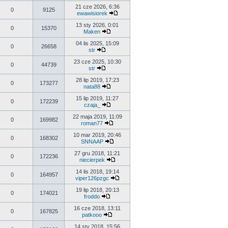
21 cze 2026, 6:36
0
9125
ewawisiorek
13 sty 2026, 0:01
0
15370
Maken
04 lis 2025, 15:09
0
26658
str
23 cze 2025, 10:30
0
44739
str
28 lip 2019, 17:23
0
173277
nata88
15 lip 2019, 11:27
0
172239
czaja_
22 maja 2019, 11:09
0
169982
roman77
10 mar 2019, 20:46
0
168302
SNNAAP
27 gru 2018, 11:21
0
172236
niecierpek
14 lis 2018, 19:14
0
164957
viper126pzgc
19 lip 2018, 20:13
0
174021
froddo
16 cze 2018, 13:11
0
167825
patkooo
14 sty 2018, 15:56