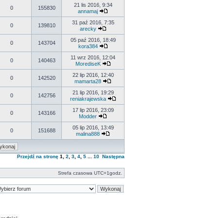
21 lis 2016, 9:34
0
155830
annamaj
31 paź 2016, 7:35
0
139810
arecky
05 paź 2016, 18:49
0
143704
kora384
11 wrz 2016, 12:04
0
140463
MorediseK
22 lip 2016, 12:40
0
142520
mamarta28
21 lip 2016, 19:29
0
142756
reniakrajewska
17 lip 2016, 23:09
0
143166
Modder
05 lip 2016, 13:49
0
151688
malina888
Przejdź na stronę
1
,
2
,
3
,
4
,
5
...
10
Następna
Strefa czasowa UTC+1godz.