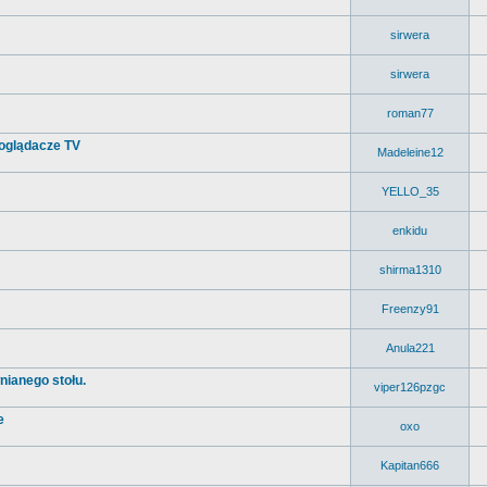
sirwera
sirwera
roman77
 oglądacze TV
Madeleine12
YELLO_35
enkidu
shirma1310
Freenzy91
Anula221
nianego stołu.
viper126pzgc
e
oxo
Kapitan666