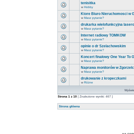
tenisitka
w
Hobby
Ktore Biuro Nieruchomosci w Gö
w
Masz pytanie?
drukarka wielofunkcyjna lasero
w
Masz pytanie?
Internet radiowy TOMKOW
w
Masz pytanie?
opinie o dr Szelachowskim
w
Masz pytanie?
Koncert finałowy One Year To
w
Masz pytanie?
Naprawa monitorów w Zgorzel
w
Masz pytanie?
drukowanie z kropeczkami
w
Różne
Wyświet
Strona
1
z
10
[ Znalezione wyniki: 467 ]
Strona główna