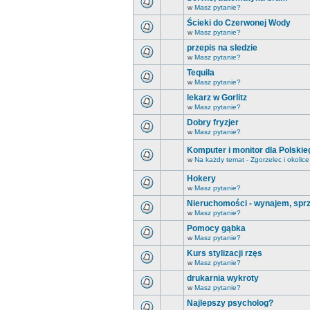
w
Masz pytanie?
Ścieki do Czerwonej Wody
w
Masz pytanie?
przepis na sledzie
w
Masz pytanie?
Tequila
w
Masz pytanie?
lekarz w Gorlitz
w
Masz pytanie?
Dobry fryzjer
w
Masz pytanie?
Komputer i monitor dla Polski
w
Na każdy temat - Zgorzelec i okolice
Hokery
w
Masz pytanie?
Nieruchomości - wynajem, spr
w
Masz pytanie?
Pomocy gąbka
w
Masz pytanie?
Kurs stylizacji rzęs
w
Masz pytanie?
drukarnia wykroty
w
Masz pytanie?
Najlepszy psycholog?