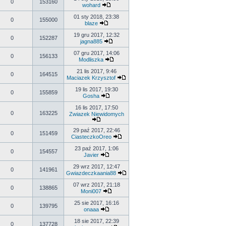
0
153160
wohard
01 sty 2018, 23:38
0
155000
blaze
19 gru 2017, 12:32
0
152287
jagna885
07 gru 2017, 14:06
0
156133
Modliszka
21 lis 2017, 9:46
0
164515
Maciazek Krzysztof
19 lis 2017, 19:30
0
155859
Gosha
16 lis 2017, 17:50
0
163225
Zwiazek Niewidomych
29 paź 2017, 22:46
0
151459
CiasteczkoOreo
23 paź 2017, 1:06
0
154557
Javier
29 wrz 2017, 12:47
0
141961
Gwiazdeczkaania88
07 wrz 2017, 21:18
0
138865
Moni007
25 sie 2017, 16:16
0
139795
onaaa
18 sie 2017, 22:39
0
137728