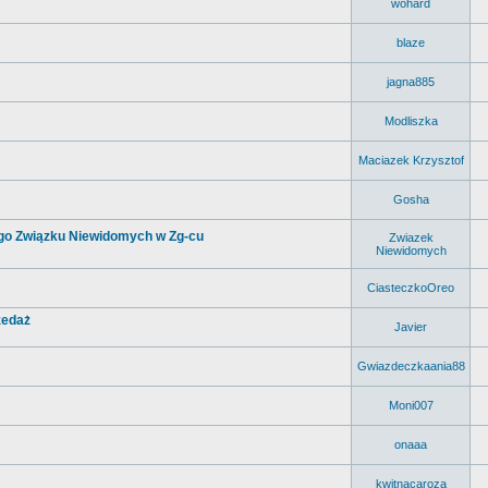
wohard
blaze
jagna885
Modliszka
Maciazek Krzysztof
Gosha
ego Związku Niewidomych w Zg-cu
Zwiazek
Niewidomych
CiasteczkoOreo
zedaż
Javier
Gwiazdeczkaania88
Moni007
onaaa
kwitnacaroza