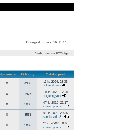
Dzisiaj jest 08 sie 2026, 15:24
Strefa czasowa UTC+1godz.
dpowiedzi
Odsłony
Ostatni post
11 lip 2026, 23:33
0
4306
olgierd_von
10 lip 2026, 12:20
0
4477
olgierd_von
07 lip 2026, 22:17
0
3836
reniakrajewska
04 lip 2026, 20:35
0
3551
mandarynka81
24 cze 2026, 9:10
0
9882
reniakrajewska