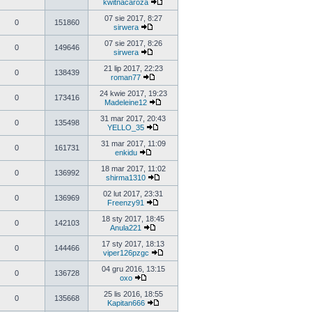
kwitnacaroza
07 sie 2017, 8:27
0
151860
sirwera
07 sie 2017, 8:26
0
149646
sirwera
21 lip 2017, 22:23
0
138439
roman77
24 kwie 2017, 19:23
0
173416
Madeleine12
31 mar 2017, 20:43
0
135498
YELLO_35
31 mar 2017, 11:09
0
161731
enkidu
18 mar 2017, 11:02
0
136992
shirma1310
02 lut 2017, 23:31
0
136969
Freenzy91
18 sty 2017, 18:45
0
142103
Anula221
17 sty 2017, 18:13
0
144466
viper126pzgc
04 gru 2016, 13:15
0
136728
oxo
25 lis 2016, 18:55
0
135668
Kapitan666