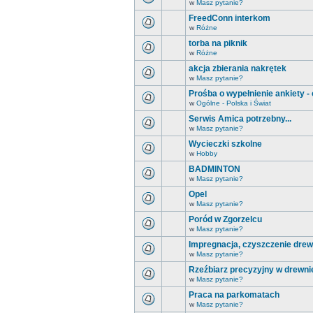
w
Masz pytanie?
FreedConn interkom
w
Różne
torba na piknik
w
Różne
akcja zbierania nakrętek
w
Masz pytanie?
Prośba o wypełnienie ankiety -
w
Ogólne - Polska i Świat
Serwis Amica potrzebny...
w
Masz pytanie?
Wycieczki szkolne
w
Hobby
BADMINTON
w
Masz pytanie?
Opel
w
Masz pytanie?
Poród w Zgorzelcu
w
Masz pytanie?
Impregnacja, czyszczenie drew
w
Masz pytanie?
Rzeźbiarz precyzyjny w drewni
w
Masz pytanie?
Praca na parkomatach
w
Masz pytanie?