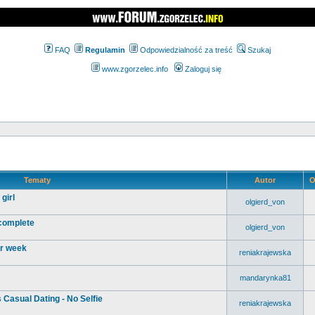
FAQ
Regulamin
Odpowiedzialność za treść
Szukaj
www.zgorzelec.info
Zaloguj się
Tematy
Autor
O
girl
olgierd_von
 complete
olgierd_von
ur week
reniakrajewska
mandarynka81
 Casual Dating - No Selfie
reniakrajewska