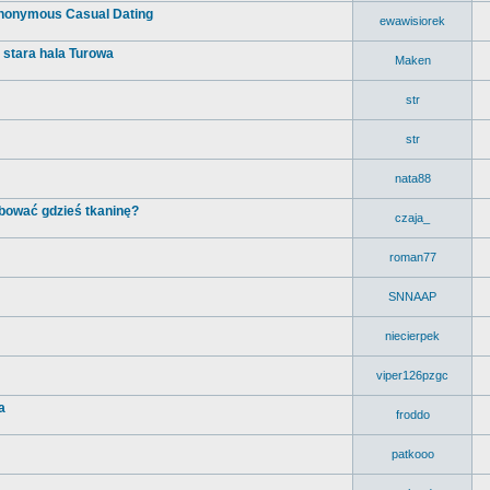
- Anonymous Casual Dating
ewawisiorek
, stara hala Turowa
Maken
str
str
nata88
bować gdzieś tkaninę?
czaja_
roman77
SNNAAP
niecierpek
viper126pzgc
a
froddo
patkooo