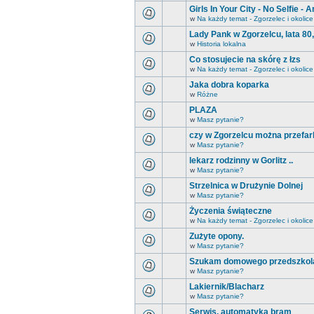
Girls In Your City - No Selfie 
w
Na każdy temat - Zgorzelec i okolice
Lady Pank w Zgorzelcu, lata 80
w
Historia lokalna
Co stosujecie na skórę z łzs
w
Na każdy temat - Zgorzelec i okolice
Jaka dobra koparka
w
Różne
PLAZA
w
Masz pytanie?
czy w Zgorzelcu można przefar
w
Masz pytanie?
lekarz rodzinny w Gorlitz ..
w
Masz pytanie?
Strzelnica w Drużynie Dolnej
w
Masz pytanie?
Życzenia świąteczne
w
Na każdy temat - Zgorzelec i okolice
Zużyte opony.
w
Masz pytanie?
Szukam domowego przedszkol
w
Masz pytanie?
Lakiernik/Blacharz
w
Masz pytanie?
Serwis, automatyka bram