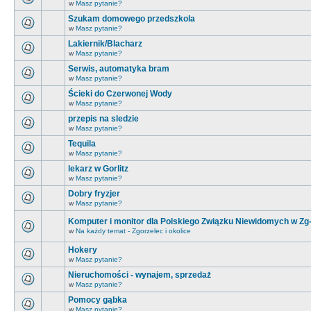
w
Masz pytanie?
Szukam domowego przedszkola
w
Masz pytanie?
Lakiernik/Blacharz
w
Masz pytanie?
Serwis, automatyka bram
w
Masz pytanie?
Ścieki do Czerwonej Wody
w
Masz pytanie?
przepis na sledzie
w
Masz pytanie?
Tequila
w
Masz pytanie?
lekarz w Gorlitz
w
Masz pytanie?
Dobry fryzjer
w
Masz pytanie?
Komputer i monitor dla Polskiego Związku Niewidomych w Zg
w
Na każdy temat - Zgorzelec i okolice
Hokery
w
Masz pytanie?
Nieruchomości - wynajem, sprzedaż
w
Masz pytanie?
Pomocy gąbka
w
Masz pytanie?