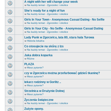
A night with her will change your week
w
Na każdy temat - Zgorzelec i okolice
She's ready for a night of fun
w
Na każdy temat - Zgorzelec i okolice
Girls In Your Town - Anonymous Casual Dating - No Selfie
w
Na każdy temat - Zgorzelec i okolice
Girls In Your City - No Selfie - Anonymous Casual Dating
w
Na każdy temat - Zgorzelec i okolice
Lady Pank w Zgorzelcu, lata 80, stara hala Turowa
w
Historia lokalna
Co stosujecie na skórę z łzs
w
Na każdy temat - Zgorzelec i okolice
Jaka dobra koparka
w
Różne
PLAZA
w
Masz pytanie?
czy w Zgorzelcu można przefarbować gdzieś tkaninę?
w
Masz pytanie?
lekarz rodzinny w Gorlitz ..
w
Masz pytanie?
Strzelnica w Drużynie Dolnej
w
Masz pytanie?
Życzenia świąteczne
w
Na każdy temat - Zgorzelec i okolice
Zużyte opony.