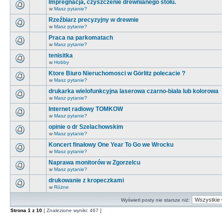
Impregnacja, czyszczenie drewnianego stołu.
w
Masz pytanie?
Rzeźbiarz precyzyjny w drewnie
w
Masz pytanie?
Praca na parkomatach
w
Masz pytanie?
tenisitka
w
Hobby
Ktore Biuro Nieruchomosci w Görlitz polecacie ?
w
Masz pytanie?
drukarka wielofunkcyjna laserowa czarno-biała lub kolorowa
w
Masz pytanie?
Internet radiowy TOMKOW
w
Masz pytanie?
opinie o dr Szelachowskim
w
Masz pytanie?
Koncert finałowy One Year To Go we Wrocku
w
Masz pytanie?
Naprawa monitorów w Zgorzelcu
w
Masz pytanie?
drukowanie z kropeczkami
w
Różne
Wyświetl posty nie starsze niż:
Strona
1
z
10
[ Znalezione wyniki: 467 ]