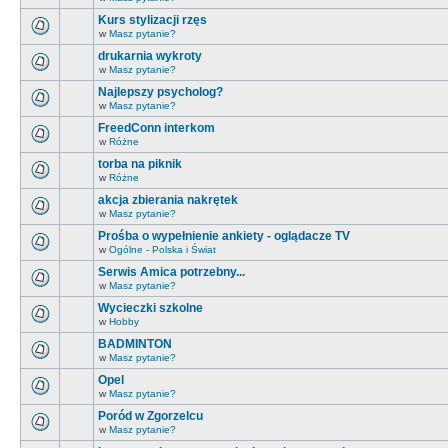
Kurs stylizacji rzęs
w
Masz pytanie?
drukarnia wykroty
w
Masz pytanie?
Najlepszy psycholog?
w
Masz pytanie?
FreedConn interkom
w
Różne
torba na piknik
w
Różne
akcja zbierania nakrętek
w
Masz pytanie?
Prośba o wypełnienie ankiety - oglądacze TV
w
Ogólne - Polska i Świat
Serwis Amica potrzebny...
w
Masz pytanie?
Wycieczki szkolne
w
Hobby
BADMINTON
w
Masz pytanie?
Opel
w
Masz pytanie?
Poród w Zgorzelcu
w
Masz pytanie?