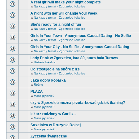
A real girl will make your night complete
w
Na każdy temat - Zgorzelec i okolice
A night with her will change your week
w
Na każdy temat - Zgorzelec i okolice
She's ready for a night of fun
w
Na każdy temat - Zgorzelec i okolice
Girls In Your Town - Anonymous Casual Dating - No Selfie
w
Na każdy temat - Zgorzelec i okolice
Girls In Your City - No Selfie - Anonymous Casual Dating
w
Na każdy temat - Zgorzelec i okolice
Lady Pank w Zgorzelcu, lata 80, stara hala Turowa
w
Historia lokalna
Co stosujecie na skórę z łzs
w
Na każdy temat - Zgorzelec i okolice
Jaka dobra koparka
w
Różne
PLAZA
w
Masz pytanie?
czy w Zgorzelcu można przefarbować gdzieś tkaninę?
w
Masz pytanie?
lekarz rodzinny w Gorlitz ..
w
Masz pytanie?
Strzelnica w Drużynie Dolnej
w
Masz pytanie?
Życzenia świąteczne