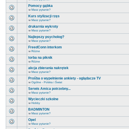
Pomocy gąbka
w
Masz pytanie?
Kurs stylizacji rzęs
w
Masz pytanie?
drukarnia wykroty
w
Masz pytanie?
Najlepszy psycholog?
w
Masz pytanie?
FreedConn interkom
w
Różne
torba na piknik
w
Różne
akcja zbierania nakrętek
w
Masz pytanie?
Prośba o wypełnienie ankiety - oglądacze TV
w
Ogólne - Polska i Świat
Serwis Amica potrzebny...
w
Masz pytanie?
Wycieczki szkolne
w
Hobby
BADMINTON
w
Masz pytanie?
Opel
w
Masz pytanie?