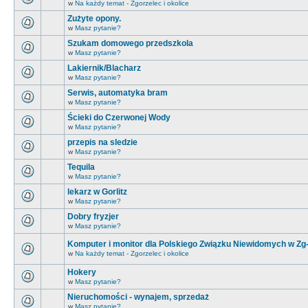
w
Na każdy temat - Zgorzelec i okolice
Zużyte opony.
w
Masz pytanie?
Szukam domowego przedszkola
w
Masz pytanie?
Lakiernik/Blacharz
w
Masz pytanie?
Serwis, automatyka bram
w
Masz pytanie?
Ścieki do Czerwonej Wody
w
Masz pytanie?
przepis na sledzie
w
Masz pytanie?
Tequila
w
Masz pytanie?
lekarz w Gorlitz
w
Masz pytanie?
Dobry fryzjer
w
Masz pytanie?
Komputer i monitor dla Polskiego Związku Niewidomych w Zg
w
Na każdy temat - Zgorzelec i okolice
Hokery
w
Masz pytanie?
Nieruchomości - wynajem, sprzedaż
w
Masz pytanie?