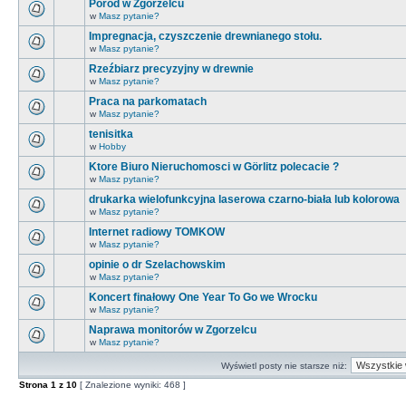
Poród w Zgorzelcu
w
Masz pytanie?
Impregnacja, czyszczenie drewnianego stołu.
w
Masz pytanie?
Rzeźbiarz precyzyjny w drewnie
w
Masz pytanie?
Praca na parkomatach
w
Masz pytanie?
tenisitka
w
Hobby
Ktore Biuro Nieruchomosci w Görlitz polecacie ?
w
Masz pytanie?
drukarka wielofunkcyjna laserowa czarno-biała lub kolorowa
w
Masz pytanie?
Internet radiowy TOMKOW
w
Masz pytanie?
opinie o dr Szelachowskim
w
Masz pytanie?
Koncert finałowy One Year To Go we Wrocku
w
Masz pytanie?
Naprawa monitorów w Zgorzelcu
w
Masz pytanie?
Wyświetl posty nie starsze niż:
Strona
1
z
10
[ Znalezione wyniki: 468 ]