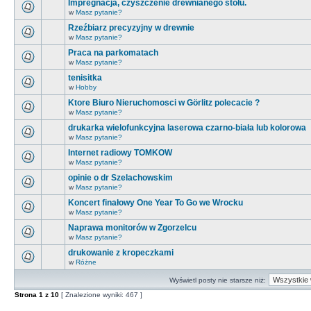
Impregnacja, czyszczenie drewnianego stołu.
w
Masz pytanie?
Rzeźbiarz precyzyjny w drewnie
w
Masz pytanie?
Praca na parkomatach
w
Masz pytanie?
tenisitka
w
Hobby
Ktore Biuro Nieruchomosci w Görlitz polecacie ?
w
Masz pytanie?
drukarka wielofunkcyjna laserowa czarno-biała lub kolorowa
w
Masz pytanie?
Internet radiowy TOMKOW
w
Masz pytanie?
opinie o dr Szelachowskim
w
Masz pytanie?
Koncert finałowy One Year To Go we Wrocku
w
Masz pytanie?
Naprawa monitorów w Zgorzelcu
w
Masz pytanie?
drukowanie z kropeczkami
w
Różne
Wyświetl posty nie starsze niż:
Strona
1
z
10
[ Znalezione wyniki: 467 ]