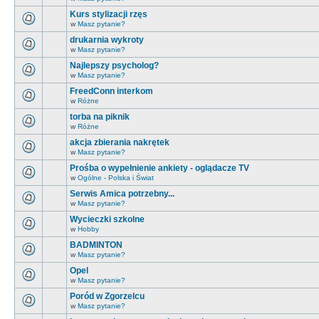
Kurs stylizacji rzęs
w
Masz pytanie?
drukarnia wykroty
w
Masz pytanie?
Najlepszy psycholog?
w
Masz pytanie?
FreedConn interkom
w
Różne
torba na piknik
w
Różne
akcja zbierania nakrętek
w
Masz pytanie?
Prośba o wypełnienie ankiety - oglądacze TV
w
Ogólne - Polska i Świat
Serwis Amica potrzebny...
w
Masz pytanie?
Wycieczki szkolne
w
Hobby
BADMINTON
w
Masz pytanie?
Opel
w
Masz pytanie?
Poród w Zgorzelcu
w
Masz pytanie?