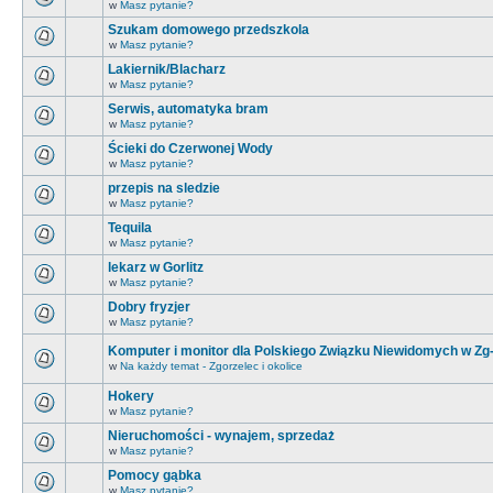
w
Masz pytanie?
Szukam domowego przedszkola
w
Masz pytanie?
Lakiernik/Blacharz
w
Masz pytanie?
Serwis, automatyka bram
w
Masz pytanie?
Ścieki do Czerwonej Wody
w
Masz pytanie?
przepis na sledzie
w
Masz pytanie?
Tequila
w
Masz pytanie?
lekarz w Gorlitz
w
Masz pytanie?
Dobry fryzjer
w
Masz pytanie?
Komputer i monitor dla Polskiego Związku Niewidomych w Zg
w
Na każdy temat - Zgorzelec i okolice
Hokery
w
Masz pytanie?
Nieruchomości - wynajem, sprzedaż
w
Masz pytanie?
Pomocy gąbka
w
Masz pytanie?