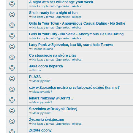
A night with her will change your week
w
Na każdy temat - Zgorzelec i okolice
She's ready for a night of fun
w
Na każdy temat - Zgorzelec i okolice
Girls In Your Town - Anonymous Casual Dating - No Selfie
w
Na każdy temat - Zgorzelec i okolice
Girls In Your City - No Selfie - Anonymous Casual Dating
w
Na każdy temat - Zgorzelec i okolice
Lady Pank w Zgorzelcu, lata 80, stara hala Turowa
w
Historia lokalna
Co stosujecie na skórę z łzs
w
Na każdy temat - Zgorzelec i okolice
Jaka dobra koparka
w
Różne
PLAZA
w
Masz pytanie?
czy w Zgorzelcu można przefarbować gdzieś tkaninę?
w
Masz pytanie?
lekarz rodzinny w Gorlitz ..
w
Masz pytanie?
Strzelnica w Drużynie Dolnej
w
Masz pytanie?
Życzenia świąteczne
w
Na każdy temat - Zgorzelec i okolice
Zużyte opony.