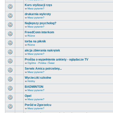
Kurs stylizacji rzęs
w
Masz pytanie?
drukarnia wykroty
w
Masz pytanie?
Najlepszy psycholog?
w
Masz pytanie?
FreedConn interkom
w
Różne
torba na piknik
w
Różne
akcja zbierania nakrętek
w
Masz pytanie?
Prośba o wypełnienie ankiety - oglądacze TV
w
Ogólne - Polska i Świat
Serwis Amica potrzebny...
w
Masz pytanie?
Wycieczki szkolne
w
Hobby
BADMINTON
w
Masz pytanie?
Opel
w
Masz pytanie?
Poród w Zgorzelcu
w
Masz pytanie?