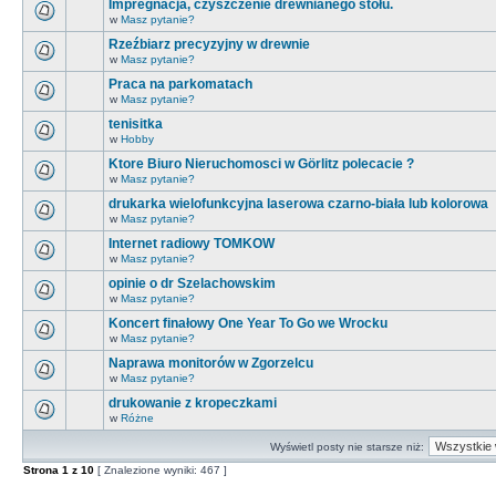
Impregnacja, czyszczenie drewnianego stołu.
w
Masz pytanie?
Rzeźbiarz precyzyjny w drewnie
w
Masz pytanie?
Praca na parkomatach
w
Masz pytanie?
tenisitka
w
Hobby
Ktore Biuro Nieruchomosci w Görlitz polecacie ?
w
Masz pytanie?
drukarka wielofunkcyjna laserowa czarno-biała lub kolorowa
w
Masz pytanie?
Internet radiowy TOMKOW
w
Masz pytanie?
opinie o dr Szelachowskim
w
Masz pytanie?
Koncert finałowy One Year To Go we Wrocku
w
Masz pytanie?
Naprawa monitorów w Zgorzelcu
w
Masz pytanie?
drukowanie z kropeczkami
w
Różne
Wyświetl posty nie starsze niż:
Strona
1
z
10
[ Znalezione wyniki: 467 ]