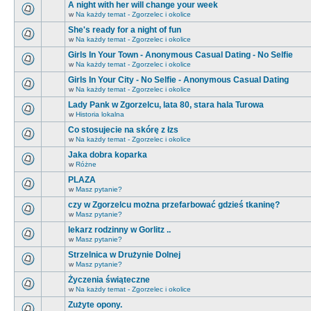
A night with her will change your week
w
Na każdy temat - Zgorzelec i okolice
She's ready for a night of fun
w
Na każdy temat - Zgorzelec i okolice
Girls In Your Town - Anonymous Casual Dating - No Selfie
w
Na każdy temat - Zgorzelec i okolice
Girls In Your City - No Selfie - Anonymous Casual Dating
w
Na każdy temat - Zgorzelec i okolice
Lady Pank w Zgorzelcu, lata 80, stara hala Turowa
w
Historia lokalna
Co stosujecie na skórę z łzs
w
Na każdy temat - Zgorzelec i okolice
Jaka dobra koparka
w
Różne
PLAZA
w
Masz pytanie?
czy w Zgorzelcu można przefarbować gdzieś tkaninę?
w
Masz pytanie?
lekarz rodzinny w Gorlitz ..
w
Masz pytanie?
Strzelnica w Drużynie Dolnej
w
Masz pytanie?
Życzenia świąteczne
w
Na każdy temat - Zgorzelec i okolice
Zużyte opony.