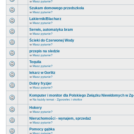
w
Masz pytanie?
Szukam domowego przedszkola
w
Masz pytanie?
Lakiernik/Blacharz
w
Masz pytanie?
Serwis, automatyka bram
w
Masz pytanie?
Ścieki do Czerwonej Wody
w
Masz pytanie?
przepis na sledzie
w
Masz pytanie?
Tequila
w
Masz pytanie?
lekarz w Gorlitz
w
Masz pytanie?
Dobry fryzjer
w
Masz pytanie?
Komputer i monitor dla Polskiego Związku Niewidomych w Zg
w
Na każdy temat - Zgorzelec i okolice
Hokery
w
Masz pytanie?
Nieruchomości - wynajem, sprzedaż
w
Masz pytanie?
Pomocy gąbka
w
Masz pytanie?