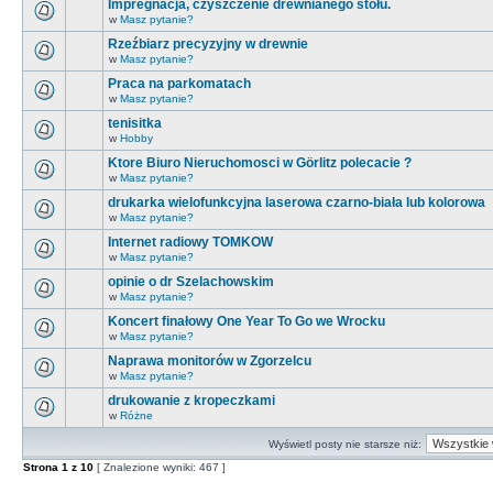
Impregnacja, czyszczenie drewnianego stołu.
w
Masz pytanie?
Rzeźbiarz precyzyjny w drewnie
w
Masz pytanie?
Praca na parkomatach
w
Masz pytanie?
tenisitka
w
Hobby
Ktore Biuro Nieruchomosci w Görlitz polecacie ?
w
Masz pytanie?
drukarka wielofunkcyjna laserowa czarno-biała lub kolorowa
w
Masz pytanie?
Internet radiowy TOMKOW
w
Masz pytanie?
opinie o dr Szelachowskim
w
Masz pytanie?
Koncert finałowy One Year To Go we Wrocku
w
Masz pytanie?
Naprawa monitorów w Zgorzelcu
w
Masz pytanie?
drukowanie z kropeczkami
w
Różne
Wyświetl posty nie starsze niż:
Strona
1
z
10
[ Znalezione wyniki: 467 ]