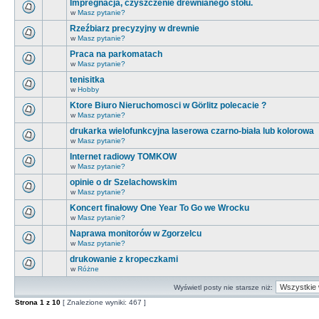
Impregnacja, czyszczenie drewnianego stołu.
w
Masz pytanie?
Rzeźbiarz precyzyjny w drewnie
w
Masz pytanie?
Praca na parkomatach
w
Masz pytanie?
tenisitka
w
Hobby
Ktore Biuro Nieruchomosci w Görlitz polecacie ?
w
Masz pytanie?
drukarka wielofunkcyjna laserowa czarno-biała lub kolorowa
w
Masz pytanie?
Internet radiowy TOMKOW
w
Masz pytanie?
opinie o dr Szelachowskim
w
Masz pytanie?
Koncert finałowy One Year To Go we Wrocku
w
Masz pytanie?
Naprawa monitorów w Zgorzelcu
w
Masz pytanie?
drukowanie z kropeczkami
w
Różne
Wyświetl posty nie starsze niż:
Strona
1
z
10
[ Znalezione wyniki: 467 ]