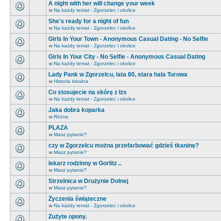
A night with her will change your week
w
Na każdy temat - Zgorzelec i okolice
She's ready for a night of fun
w
Na każdy temat - Zgorzelec i okolice
Girls In Your Town - Anonymous Casual Dating - No Selfie
w
Na każdy temat - Zgorzelec i okolice
Girls In Your City - No Selfie - Anonymous Casual Dating
w
Na każdy temat - Zgorzelec i okolice
Lady Pank w Zgorzelcu, lata 80, stara hala Turowa
w
Historia lokalna
Co stosujecie na skórę z łzs
w
Na każdy temat - Zgorzelec i okolice
Jaka dobra koparka
w
Różne
PLAZA
w
Masz pytanie?
czy w Zgorzelcu można przefarbować gdzieś tkaninę?
w
Masz pytanie?
lekarz rodzinny w Gorlitz ..
w
Masz pytanie?
Strzelnica w Drużynie Dolnej
w
Masz pytanie?
Życzenia świąteczne
w
Na każdy temat - Zgorzelec i okolice
Zużyte opony.