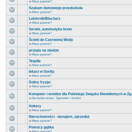
w
Masz pytanie?
Szukam domowego przedszkola
w
Masz pytanie?
Lakiernik/Blacharz
w
Masz pytanie?
Serwis, automatyka bram
w
Masz pytanie?
Ścieki do Czerwonej Wody
w
Masz pytanie?
przepis na sledzie
w
Masz pytanie?
Tequila
w
Masz pytanie?
lekarz w Gorlitz
w
Masz pytanie?
Dobry fryzjer
w
Masz pytanie?
Komputer i monitor dla Polskiego Związku Niewidomych w Zg
w
Na każdy temat - Zgorzelec i okolice
Hokery
w
Masz pytanie?
Nieruchomości - wynajem, sprzedaż
w
Masz pytanie?
Pomocy gąbka
w
Masz pytanie?