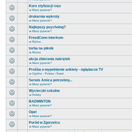
Kurs stylizacji rzęs
w
Masz pytanie?
drukarnia wykroty
w
Masz pytanie?
Najlepszy psycholog?
w
Masz pytanie?
FreedConn interkom
w
Różne
torba na piknik
w
Różne
akcja zbierania nakrętek
w
Masz pytanie?
Prośba o wypełnienie ankiety - oglądacze TV
w
Ogólne - Polska i Świat
Serwis Amica potrzebny...
w
Masz pytanie?
Wycieczki szkolne
w
Hobby
BADMINTON
w
Masz pytanie?
Opel
w
Masz pytanie?
Poród w Zgorzelcu
w
Masz pytanie?