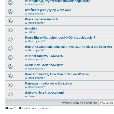
Impregnacja, czyszczenie drewnianego stołu.
w
Masz pytanie?
Rzeźbiarz precyzyjny w drewnie
w
Masz pytanie?
Praca na parkomatach
w
Masz pytanie?
tenisitka
w
Hobby
Ktore Biuro Nieruchomosci w Görlitz polecacie ?
w
Masz pytanie?
drukarka wielofunkcyjna laserowa czarno-biała lub kolorowa
w
Masz pytanie?
Internet radiowy TOMKOW
w
Masz pytanie?
opinie o dr Szelachowskim
w
Masz pytanie?
Koncert finałowy One Year To Go we Wrocku
w
Masz pytanie?
Naprawa monitorów w Zgorzelcu
w
Masz pytanie?
drukowanie z kropeczkami
w
Różne
Wyświetl posty nie starsze niż:
Strona
1
z
10
[ Znalezione wyniki: 467 ]