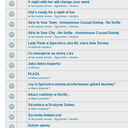
A night with her will change your week
w
Na każdy temat - Zgorzelec i okolice
She's ready for a night of fun
w
Na każdy temat - Zgorzelec i okolice
Girls In Your Town - Anonymous Casual Dating - No Selfie
w
Na każdy temat - Zgorzelec i okolice
Girls In Your City - No Selfie - Anonymous Casual Dating
w
Na każdy temat - Zgorzelec i okolice
Lady Pank w Zgorzelcu, lata 80, stara hala Turowa
w
Historia lokalna
Co stosujecie na skórę z łzs
w
Na każdy temat - Zgorzelec i okolice
Jaka dobra koparka
w
Różne
PLAZA
w
Masz pytanie?
czy w Zgorzelcu można przefarbować gdzieś tkaninę?
w
Masz pytanie?
lekarz rodzinny w Gorlitz ..
w
Masz pytanie?
Strzelnica w Drużynie Dolnej
w
Masz pytanie?
Życzenia świąteczne
w
Na każdy temat - Zgorzelec i okolice
Zużyte opony.