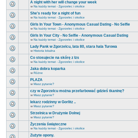
A night with her will change your week
w
Na każdy temat - Zgorzelec i okolice
She's ready for a night of fun
w
Na każdy temat - Zgorzelec i okolice
Girls In Your Town - Anonymous Casual Dating - No Selfie
w
Na każdy temat - Zgorzelec i okolice
Girls In Your City - No Selfie - Anonymous Casual Dating
w
Na każdy temat - Zgorzelec i okolice
Lady Pank w Zgorzelcu, lata 80, stara hala Turowa
w
Historia lokalna
Co stosujecie na skórę z łzs
w
Na każdy temat - Zgorzelec i okolice
Jaka dobra koparka
w
Różne
PLAZA
w
Masz pytanie?
czy w Zgorzelcu można przefarbować gdzieś tkaninę?
w
Masz pytanie?
lekarz rodzinny w Gorlitz ..
w
Masz pytanie?
Strzelnica w Drużynie Dolnej
w
Masz pytanie?
Życzenia świąteczne
w
Na każdy temat - Zgorzelec i okolice
Zużyte opony.