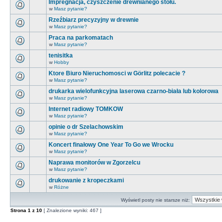
Impregnacja, czyszczenie drewnianego stołu.
w
Masz pytanie?
Rzeźbiarz precyzyjny w drewnie
w
Masz pytanie?
Praca na parkomatach
w
Masz pytanie?
tenisitka
w
Hobby
Ktore Biuro Nieruchomosci w Görlitz polecacie ?
w
Masz pytanie?
drukarka wielofunkcyjna laserowa czarno-biała lub kolorowa
w
Masz pytanie?
Internet radiowy TOMKOW
w
Masz pytanie?
opinie o dr Szelachowskim
w
Masz pytanie?
Koncert finałowy One Year To Go we Wrocku
w
Masz pytanie?
Naprawa monitorów w Zgorzelcu
w
Masz pytanie?
drukowanie z kropeczkami
w
Różne
Wyświetl posty nie starsze niż:
Strona
1
z
10
[ Znalezione wyniki: 467 ]