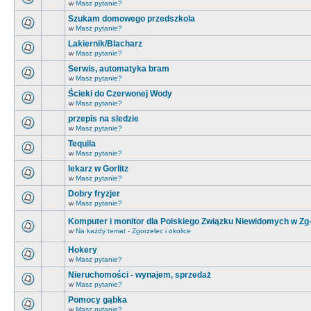
w
Masz pytanie?
Szukam domowego przedszkola
w
Masz pytanie?
Lakiernik/Blacharz
w
Masz pytanie?
Serwis, automatyka bram
w
Masz pytanie?
Ścieki do Czerwonej Wody
w
Masz pytanie?
przepis na sledzie
w
Masz pytanie?
Tequila
w
Masz pytanie?
lekarz w Gorlitz
w
Masz pytanie?
Dobry fryzjer
w
Masz pytanie?
Komputer i monitor dla Polskiego Związku Niewidomych w Zg
w
Na każdy temat - Zgorzelec i okolice
Hokery
w
Masz pytanie?
Nieruchomości - wynajem, sprzedaż
w
Masz pytanie?
Pomocy gąbka
w
Masz pytanie?