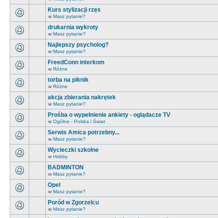
Kurs stylizacji rzęs
w
Masz pytanie?
drukarnia wykroty
w
Masz pytanie?
Najlepszy psycholog?
w
Masz pytanie?
FreedConn interkom
w
Różne
torba na piknik
w
Różne
akcja zbierania nakrętek
w
Masz pytanie?
Prośba o wypełnienie ankiety - oglądacze TV
w
Ogólne - Polska i Świat
Serwis Amica potrzebny...
w
Masz pytanie?
Wycieczki szkolne
w
Hobby
BADMINTON
w
Masz pytanie?
Opel
w
Masz pytanie?
Poród w Zgorzelcu
w
Masz pytanie?