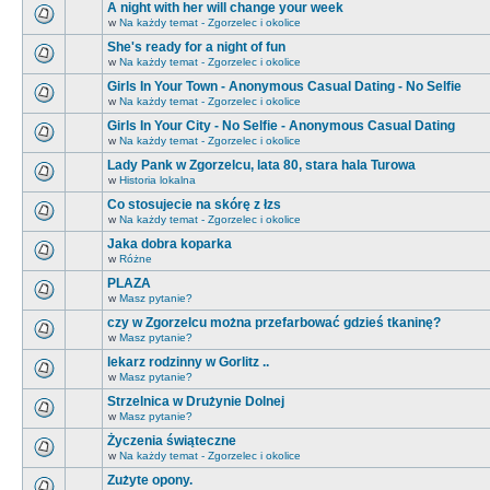
A night with her will change your week
w
Na każdy temat - Zgorzelec i okolice
She's ready for a night of fun
w
Na każdy temat - Zgorzelec i okolice
Girls In Your Town - Anonymous Casual Dating - No Selfie
w
Na każdy temat - Zgorzelec i okolice
Girls In Your City - No Selfie - Anonymous Casual Dating
w
Na każdy temat - Zgorzelec i okolice
Lady Pank w Zgorzelcu, lata 80, stara hala Turowa
w
Historia lokalna
Co stosujecie na skórę z łzs
w
Na każdy temat - Zgorzelec i okolice
Jaka dobra koparka
w
Różne
PLAZA
w
Masz pytanie?
czy w Zgorzelcu można przefarbować gdzieś tkaninę?
w
Masz pytanie?
lekarz rodzinny w Gorlitz ..
w
Masz pytanie?
Strzelnica w Drużynie Dolnej
w
Masz pytanie?
Życzenia świąteczne
w
Na każdy temat - Zgorzelec i okolice
Zużyte opony.