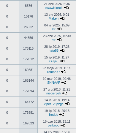
21 cze 2026, 6:36
0
8676
ewawisiorek
13 sty 2026, 0:01
0
15176
Maken
04 lis 2025, 15:09
0
26522
str
23 cze 2025, 10:30
0
44556
str
28 lip 2019, 17:23
0
173115
nata88
15 lip 2019, 11:27
0
172012
czaja_
22 maja 2019, 11:09
0
169881
roman77
10 mar 2019, 20:46
0
168144
SNNAAP
27 gru 2018, 11:21
0
172094
niecierpek
14 lis 2018, 19:14
0
164772
viper126pzgc
19 lip 2018, 20:13
0
173881
froddo
16 cze 2018, 13:11
0
167623
patkooo
14 sty 2018, 15:56