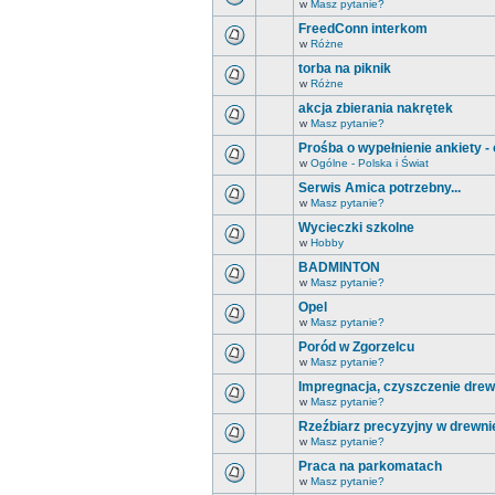
w
Masz pytanie?
FreedConn interkom
w
Różne
torba na piknik
w
Różne
akcja zbierania nakrętek
w
Masz pytanie?
Prośba o wypełnienie ankiety -
w
Ogólne - Polska i Świat
Serwis Amica potrzebny...
w
Masz pytanie?
Wycieczki szkolne
w
Hobby
BADMINTON
w
Masz pytanie?
Opel
w
Masz pytanie?
Poród w Zgorzelcu
w
Masz pytanie?
Impregnacja, czyszczenie drew
w
Masz pytanie?
Rzeźbiarz precyzyjny w drewni
w
Masz pytanie?
Praca na parkomatach
w
Masz pytanie?