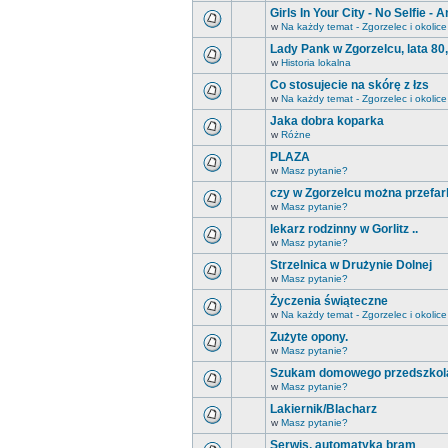
Girls In Your City - No Selfie 
w
Na każdy temat - Zgorzelec i okolice
Lady Pank w Zgorzelcu, lata 80
w
Historia lokalna
Co stosujecie na skórę z łzs
w
Na każdy temat - Zgorzelec i okolice
Jaka dobra koparka
w
Różne
PLAZA
w
Masz pytanie?
czy w Zgorzelcu można przefar
w
Masz pytanie?
lekarz rodzinny w Gorlitz ..
w
Masz pytanie?
Strzelnica w Drużynie Dolnej
w
Masz pytanie?
Życzenia świąteczne
w
Na każdy temat - Zgorzelec i okolice
Zużyte opony.
w
Masz pytanie?
Szukam domowego przedszkol
w
Masz pytanie?
Lakiernik/Blacharz
w
Masz pytanie?
Serwis, automatyka bram