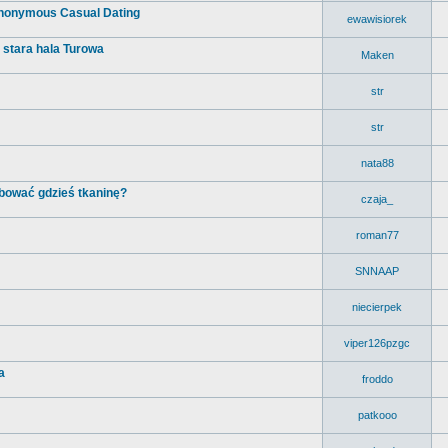
- Anonymous Casual Dating
ewawisiorek
, stara hala Turowa
Maken
str
str
nata88
bować gdzieś tkaninę?
czaja_
roman77
SNNAAP
niecierpek
viper126pzgc
a
froddo
patkooo