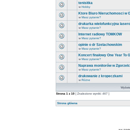
tenisitka
w
Hobby
Ktore Biuro Nieruchomosci w Gö
w
Masz pytanie?
drukarka wielofunkcyjna lasero
w
Masz pytanie?
Internet radiowy TOMKOW
w
Masz pytanie?
opinie o dr Szelachowskim
w
Masz pytanie?
Koncert finałowy One Year To
w
Masz pytanie?
Naprawa monitorów w Zgorzel
w
Masz pytanie?
drukowanie z kropeczkami
w
Różne
Wyświet
Strona
1
z
10
[ Znalezione wyniki: 467 ]
Strona główna