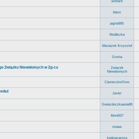
wohard
blaze
jagna885
Modliszka
Maciazek Krzysztof
Gosha
ego Związku Niewidomych w Zg-cu
Zwiazek
Niewidomych
CiasteczkoOreo
zedaż
Javier
Gwiazdeczkaania88
Moni007
onaaa
kwitnacaroza