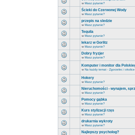
w
Masz pytanie?
Ścieki do Czerwonej Wody
w
Masz pytanie?
przepis na sledzie
w
Masz pytanie?
Tequila
w
Masz pytanie?
lekarz w Gorlitz
w
Masz pytanie?
Dobry fryzjer
w
Masz pytanie?
Komputer i monitor dla Polski
w
Na każdy temat - Zgorzelec i okolice
Hokery
w
Masz pytanie?
Nieruchomości - wynajem, spr
w
Masz pytanie?
Pomocy gąbka
w
Masz pytanie?
Kurs stylizacji rzęs
w
Masz pytanie?
drukarnia wykroty
w
Masz pytanie?
Najlepszy psycholog?