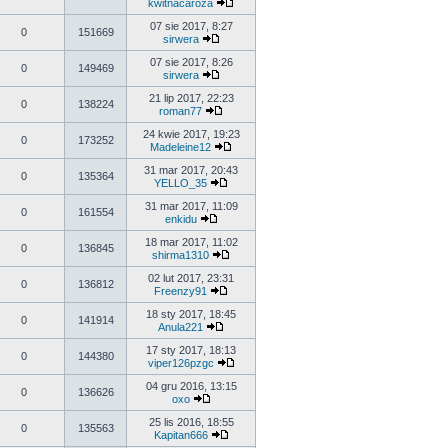
kwitnacaroza
07 sie 2017, 8:27
0
151669
sirwera
07 sie 2017, 8:26
0
149469
sirwera
21 lip 2017, 22:23
0
138224
roman77
24 kwie 2017, 19:23
0
173252
Madeleine12
31 mar 2017, 20:43
0
135364
YELLO_35
31 mar 2017, 11:09
0
161554
enkidu
18 mar 2017, 11:02
0
136845
shirma1310
02 lut 2017, 23:31
0
136812
Freenzy91
18 sty 2017, 18:45
0
141914
Anula221
17 sty 2017, 18:13
0
144380
viper126pzgc
04 gru 2016, 13:15
0
136626
oxo
25 lis 2016, 18:55
0
135563
Kapitan666