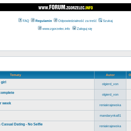
FAQ
Regulamin
Odpowiedzialność za treść
Szukaj
www.zgorzelec.info
Zaloguj się
Tematy
Autor
O
girl
olgierd_von
 complete
olgierd_von
ur week
reniakrajewska
mandarynka81
 Casual Dating - No Selfie
reniakrajewska