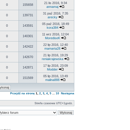
21 lis 2016, 9:34
0
155658
annamaj
31 paź 2016, 7:35
0
139731
arecky
05 paź 2016, 18:49
0
143591
kora384
11 wrz 2016, 12:04
0
140301
MorediseK
22 lip 2016, 12:40
0
142422
mamarta28
21 lip 2016, 19:29
0
142670
reniakrajewska
17 lip 2016, 23:09
0
142871
Modder
05 lip 2016, 13:49
0
151569
malina888
Przejdź na stronę
1
,
2
,
3
,
4
,
5
...
10
Następna
Strefa czasowa UTC+1godz.