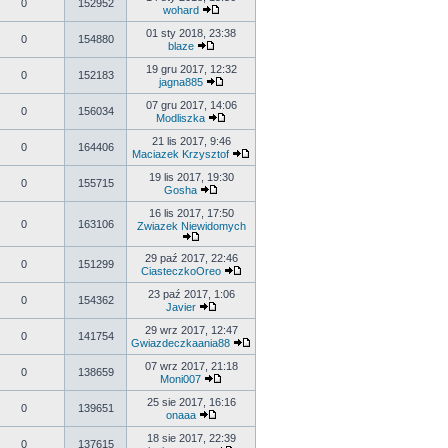
0
152952
wohard
01 sty 2018, 23:38
0
154880
blaze
19 gru 2017, 12:32
0
152183
jagna885
07 gru 2017, 14:06
0
156034
Modliszka
21 lis 2017, 9:46
0
164406
Maciazek Krzysztof
19 lis 2017, 19:30
0
155715
Gosha
16 lis 2017, 17:50
0
163106
Zwiazek Niewidomych
29 paź 2017, 22:46
0
151299
CiasteczkoOreo
23 paź 2017, 1:06
0
154362
Javier
29 wrz 2017, 12:47
0
141754
Gwiazdeczkaania88
07 wrz 2017, 21:18
0
138659
Moni007
25 sie 2017, 16:16
0
139651
onaaa
18 sie 2017, 22:39
0
137615