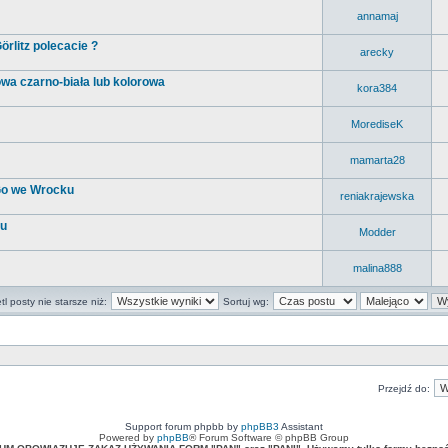
annamaj
rlitz polecacie ?
arecky
wa czarno-biała lub kolorowa
kora384
MorediseK
mamarta28
 Go we Wrocku
reniakrajewska
cu
Modder
malina888
l posty nie starsze niż:
Sortuj wg:
Przejdź do:
Support forum phpbb by
phpBB3
Assistant
Powered by
phpBB
® Forum Software © phpBB Group