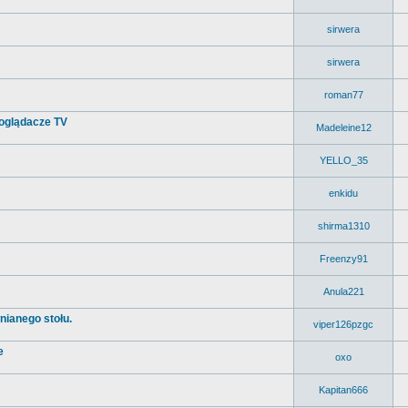
sirwera
sirwera
roman77
 oglądacze TV
Madeleine12
YELLO_35
enkidu
shirma1310
Freenzy91
Anula221
nianego stołu.
viper126pzgc
e
oxo
Kapitan666