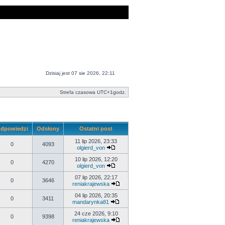
Dzisiaj jest 07 sie 2026, 22:11
Strefa czasowa UTC+1godz.
dpowiedzi
Odsłony
Ostatni post
11 lip 2026, 23:33
0
4093
olgierd_von
10 lip 2026, 12:20
0
4270
olgierd_von
07 lip 2026, 22:17
0
3646
reniakrajewska
04 lip 2026, 20:35
0
3411
mandarynka81
24 cze 2026, 9:10
0
9398
reniakrajewska