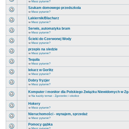
w
Masz pytanie?
Szukam domowego przedszkola
w
Masz pytanie?
Lakiernik/Blacharz
w
Masz pytanie?
Serwis, automatyka bram
w
Masz pytanie?
Ścieki do Czerwonej Wody
w
Masz pytanie?
przepis na sledzie
w
Masz pytanie?
Tequila
w
Masz pytanie?
lekarz w Gorlitz
w
Masz pytanie?
Dobry fryzjer
w
Masz pytanie?
Komputer i monitor dla Polskiego Związku Niewidomych w Zg
w
Na każdy temat - Zgorzelec i okolice
Hokery
w
Masz pytanie?
Nieruchomości - wynajem, sprzedaż
w
Masz pytanie?
Pomocy gąbka
w
Masz pytanie?