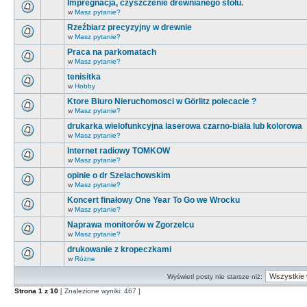
Impregnacja, czyszczenie drewnianego stołu.
w
Masz pytanie?
Rzeźbiarz precyzyjny w drewnie
w
Masz pytanie?
Praca na parkomatach
w
Masz pytanie?
tenisitka
w
Hobby
Ktore Biuro Nieruchomosci w Görlitz polecacie ?
w
Masz pytanie?
drukarka wielofunkcyjna laserowa czarno-biała lub kolorowa
w
Masz pytanie?
Internet radiowy TOMKOW
w
Masz pytanie?
opinie o dr Szelachowskim
w
Masz pytanie?
Koncert finałowy One Year To Go we Wrocku
w
Masz pytanie?
Naprawa monitorów w Zgorzelcu
w
Masz pytanie?
drukowanie z kropeczkami
w
Różne
Wyświetl posty nie starsze niż:
Strona
1
z
10
[ Znalezione wyniki: 467 ]