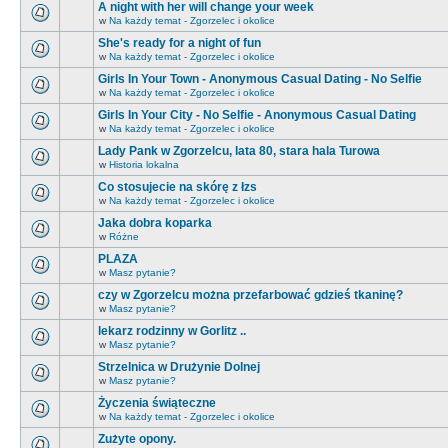
A night with her will change your week
w
Na każdy temat - Zgorzelec i okolice
She's ready for a night of fun
w
Na każdy temat - Zgorzelec i okolice
Girls In Your Town - Anonymous Casual Dating - No Selfie
w
Na każdy temat - Zgorzelec i okolice
Girls In Your City - No Selfie - Anonymous Casual Dating
w
Na każdy temat - Zgorzelec i okolice
Lady Pank w Zgorzelcu, lata 80, stara hala Turowa
w
Historia lokalna
Co stosujecie na skórę z łzs
w
Na każdy temat - Zgorzelec i okolice
Jaka dobra koparka
w
Różne
PLAZA
w
Masz pytanie?
czy w Zgorzelcu można przefarbować gdzieś tkaninę?
w
Masz pytanie?
lekarz rodzinny w Gorlitz ..
w
Masz pytanie?
Strzelnica w Drużynie Dolnej
w
Masz pytanie?
Życzenia świąteczne
w
Na każdy temat - Zgorzelec i okolice
Zużyte opony.