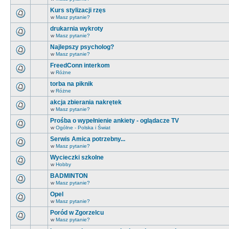
Kurs stylizacji rzęs
w
Masz pytanie?
drukarnia wykroty
w
Masz pytanie?
Najlepszy psycholog?
w
Masz pytanie?
FreedConn interkom
w
Różne
torba na piknik
w
Różne
akcja zbierania nakrętek
w
Masz pytanie?
Prośba o wypełnienie ankiety - oglądacze TV
w
Ogólne - Polska i Świat
Serwis Amica potrzebny...
w
Masz pytanie?
Wycieczki szkolne
w
Hobby
BADMINTON
w
Masz pytanie?
Opel
w
Masz pytanie?
Poród w Zgorzelcu
w
Masz pytanie?