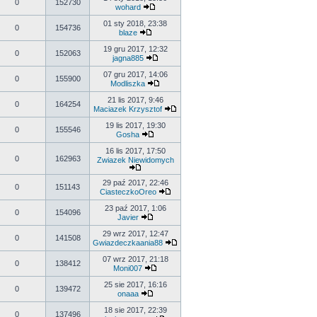
0
152730
wohard
01 sty 2018, 23:38
0
154736
blaze
19 gru 2017, 12:32
0
152063
jagna885
07 gru 2017, 14:06
0
155900
Modliszka
21 lis 2017, 9:46
0
164254
Maciazek Krzysztof
19 lis 2017, 19:30
0
155546
Gosha
16 lis 2017, 17:50
0
162963
Zwiazek Niewidomych
29 paź 2017, 22:46
0
151143
CiasteczkoOreo
23 paź 2017, 1:06
0
154096
Javier
29 wrz 2017, 12:47
0
141508
Gwiazdeczkaania88
07 wrz 2017, 21:18
0
138412
Moni007
25 sie 2017, 16:16
0
139472
onaaa
18 sie 2017, 22:39
0
137496