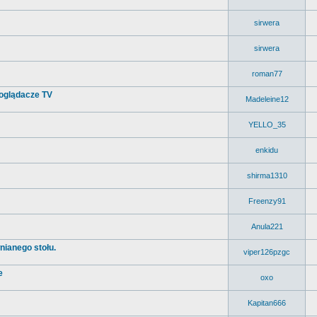
sirwera
sirwera
roman77
 oglądacze TV
Madeleine12
YELLO_35
enkidu
shirma1310
Freenzy91
Anula221
nianego stołu.
viper126pzgc
e
oxo
Kapitan666