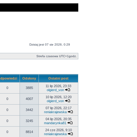
Dzisiaj jest 07 sie 2026, 0:29
Strefa czasowa UTC+1godz.
dpowiedzi
Odsłony
Ostatni post
11 lip 2026, 23:33
0
3885
olgierd_von
10 lip 2026, 12:20
0
4007
olgierd_von
07 lip 2026, 22:17
0
3442
reniakrajewska
04 lip 2026, 20:35
0
3245
mandarynka81
24 cze 2026, 9:10
0
8814
reniakrajewska