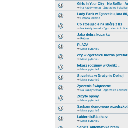
Girls In Your City - No Selfie 
w
Na każdy temat - Zgorzelec i okolice
Lady Pank w Zgorzelcu, lata 80
w
Historia lokalna
Co stosujecie na skórę z łzs
w
Na każdy temat - Zgorzelec i okolice
Jaka dobra koparka
w
Różne
PLAZA
w
Masz pytanie?
czy w Zgorzelcu można przefar
w
Masz pytanie?
lekarz rodzinny w Gorlitz ..
w
Masz pytanie?
Strzelnica w Drużynie Dolnej
w
Masz pytanie?
Życzenia świąteczne
w
Na każdy temat - Zgorzelec i okolice
Zużyte opony.
w
Masz pytanie?
Szukam domowego przedszkol
w
Masz pytanie?
Lakiernik/Blacharz
w
Masz pytanie?
Serwis, automatyka bram