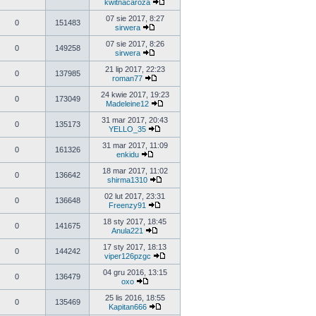
kwitnacaroza
07 sie 2017, 8:27
0
151483
sirwera
07 sie 2017, 8:26
0
149258
sirwera
21 lip 2017, 22:23
0
137985
roman77
24 kwie 2017, 19:23
0
173049
Madeleine12
31 mar 2017, 20:43
0
135173
YELLO_35
31 mar 2017, 11:09
0
161326
enkidu
18 mar 2017, 11:02
0
136642
shirma1310
02 lut 2017, 23:31
0
136648
Freenzy91
18 sty 2017, 18:45
0
141675
Anula221
17 sty 2017, 18:13
0
144242
viper126pzgc
04 gru 2016, 13:15
0
136479
oxo
25 lis 2016, 18:55
0
135469
Kapitan666