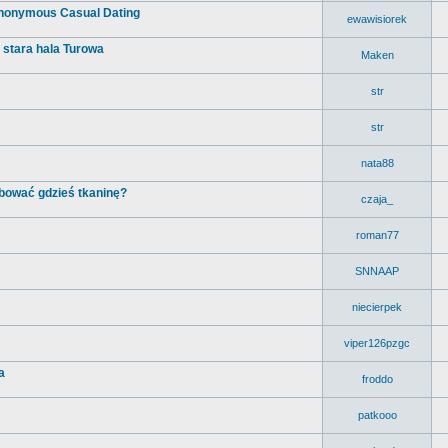
- Anonymous Casual Dating
ewawisiorek
, stara hala Turowa
Maken
str
str
nata88
bować gdzieś tkaninę?
czaja_
roman77
SNNAAP
niecierpek
viper126pzgc
a
froddo
patkooo