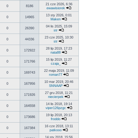
21 cze 2026, 6:36
0
8186
ewawisiorek
13 sty 2026, 0:01
0
14965
Maken
04 lis 2025, 15:09
0
26390
str
23 cze 2025, 10:30
0
44336
str
28 lip 2019, 17:23
0
172922
nata88
15 lip 2019, 11:27
0
171766
czaja_
22 maja 2019, 11:09
0
169743
roman77
10 mar 2019, 20:46
0
167956
SNNAAP
27 gru 2018, 11:21
0
171926
niecierpek
14 lis 2018, 19:14
0
164558
viper126pzgc
19 lip 2018, 20:13
0
173686
froddo
16 cze 2018, 13:11
0
167384
patkooo
14 sty 2018, 15:56