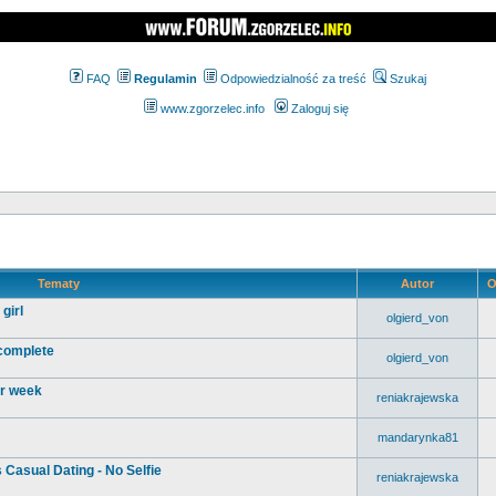
FAQ
Regulamin
Odpowiedzialność za treść
Szukaj
www.zgorzelec.info
Zaloguj się
Tematy
Autor
O
girl
olgierd_von
 complete
olgierd_von
ur week
reniakrajewska
mandarynka81
 Casual Dating - No Selfie
reniakrajewska