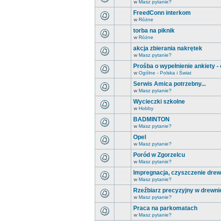
w
Masz pytanie?
FreedConn interkom
w
Różne
torba na piknik
w
Różne
akcja zbierania nakrętek
w
Masz pytanie?
Prośba o wypełnienie ankiety -
w
Ogólne - Polska i Świat
Serwis Amica potrzebny...
w
Masz pytanie?
Wycieczki szkolne
w
Hobby
BADMINTON
w
Masz pytanie?
Opel
w
Masz pytanie?
Poród w Zgorzelcu
w
Masz pytanie?
Impregnacja, czyszczenie drew
w
Masz pytanie?
Rzeźbiarz precyzyjny w drewni
w
Masz pytanie?
Praca na parkomatach
w
Masz pytanie?