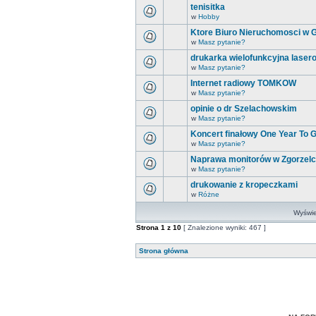
tenisitka
w
Hobby
Ktore Biuro Nieruchomosci w Gö
w
Masz pytanie?
drukarka wielofunkcyjna lasero
w
Masz pytanie?
Internet radiowy TOMKOW
w
Masz pytanie?
opinie o dr Szelachowskim
w
Masz pytanie?
Koncert finałowy One Year To
w
Masz pytanie?
Naprawa monitorów w Zgorzel
w
Masz pytanie?
drukowanie z kropeczkami
w
Różne
Wyświet
Strona
1
z
10
[ Znalezione wyniki: 467 ]
Strona główna