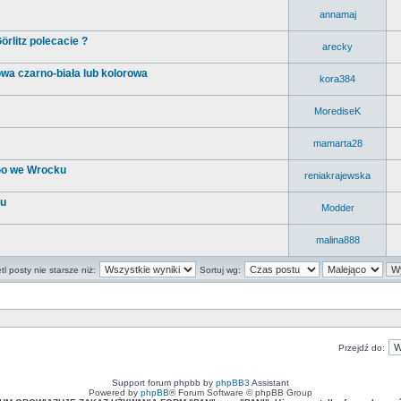
annamaj
rlitz polecacie ?
arecky
wa czarno-biała lub kolorowa
kora384
MorediseK
mamarta28
 Go we Wrocku
reniakrajewska
cu
Modder
malina888
l posty nie starsze niż:
Sortuj wg:
Przejdź do:
Support forum phpbb by
phpBB3
Assistant
Powered by
phpBB
® Forum Software © phpBB Group