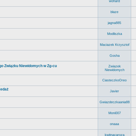
wohard
blaze
jagna885
Modliszka
Maciazek Krzysztof
Gosha
ego Związku Niewidomych w Zg-cu
Zwiazek
Niewidomych
CiasteczkoOreo
zedaż
Javier
Gwiazdeczkaania88
Moni007
onaaa
kwitnacaroza