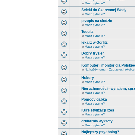
w
Masz pytanie?
Ścieki do Czerwonej Wody
w
Masz pytanie?
przepis na sledzie
w
Masz pytanie?
Tequila
w
Masz pytanie?
lekarz w Gorlitz
w
Masz pytanie?
Dobry fryzjer
w
Masz pytanie?
Komputer i monitor dla Polski
w
Na każdy temat - Zgorzelec i okolice
Hokery
w
Masz pytanie?
Nieruchomości - wynajem, spr
w
Masz pytanie?
Pomocy gąbka
w
Masz pytanie?
Kurs stylizacji rzęs
w
Masz pytanie?
drukarnia wykroty
w
Masz pytanie?
Najlepszy psycholog?