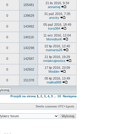
21 lis 2016, 9:34
0
155481
annamaj
31 paź 2016, 7:35
0
139629
arecky
05 paź 2016, 18:49
0
143462
kora384
11 wrz 2016, 12:04
0
140116
MorediseK
22 lip 2016, 12:40
0
142298
mamarta28
21 lip 2016, 19:29
0
142587
reniakrajewska
17 lip 2016, 23:09
0
142502
Modder
05 lip 2016, 13:49
0
151378
malina888
Przejdź na stronę
1
,
2
,
3
,
4
,
5
...
10
Następna
Strefa czasowa UTC+1godz.