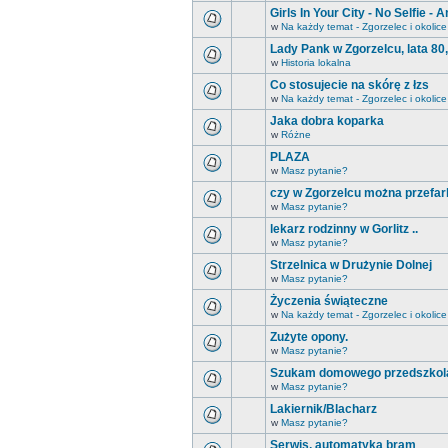
Girls In Your City - No Selfie 
w
Na każdy temat - Zgorzelec i okolice
Lady Pank w Zgorzelcu, lata 80
w
Historia lokalna
Co stosujecie na skórę z łzs
w
Na każdy temat - Zgorzelec i okolice
Jaka dobra koparka
w
Różne
PLAZA
w
Masz pytanie?
czy w Zgorzelcu można przefar
w
Masz pytanie?
lekarz rodzinny w Gorlitz ..
w
Masz pytanie?
Strzelnica w Drużynie Dolnej
w
Masz pytanie?
Życzenia świąteczne
w
Na każdy temat - Zgorzelec i okolice
Zużyte opony.
w
Masz pytanie?
Szukam domowego przedszkol
w
Masz pytanie?
Lakiernik/Blacharz
w
Masz pytanie?
Serwis, automatyka bram