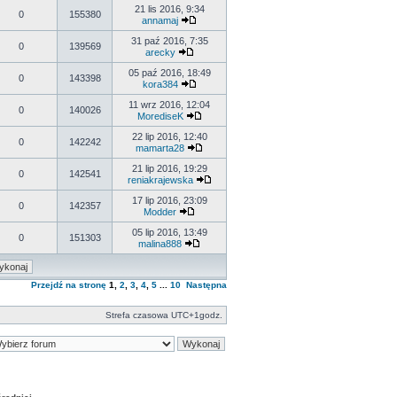
21 lis 2016, 9:34
0
155380
annamaj
31 paź 2016, 7:35
0
139569
arecky
05 paź 2016, 18:49
0
143398
kora384
11 wrz 2016, 12:04
0
140026
MorediseK
22 lip 2016, 12:40
0
142242
mamarta28
21 lip 2016, 19:29
0
142541
reniakrajewska
17 lip 2016, 23:09
0
142357
Modder
05 lip 2016, 13:49
0
151303
malina888
Przejdź na stronę
1
,
2
,
3
,
4
,
5
...
10
Następna
Strefa czasowa UTC+1godz.