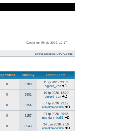
Dzisiaj jest 06 sie 2026, 10:17
Strefa czasowa UTC+1godz.
dpowiedzi
Odsłony
Ostatni post
11 lip 2026, 23:33
0
3780
olgierd_von
10 lip 2026, 12:20
0
3902
olgierd_von
07 lip 2026, 22:17
0
3354
reniakrajewska
04 lip 2026, 20:35
0
3157
mandarynka81
24 cze 2026, 9:10
0
8543
reniakrajewska