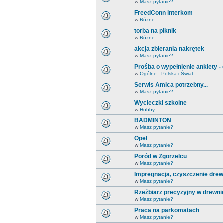
w
Masz pytanie?
FreedConn interkom
w
Różne
torba na piknik
w
Różne
akcja zbierania nakrętek
w
Masz pytanie?
Prośba o wypełnienie ankiety -
w
Ogólne - Polska i Świat
Serwis Amica potrzebny...
w
Masz pytanie?
Wycieczki szkolne
w
Hobby
BADMINTON
w
Masz pytanie?
Opel
w
Masz pytanie?
Poród w Zgorzelcu
w
Masz pytanie?
Impregnacja, czyszczenie drew
w
Masz pytanie?
Rzeźbiarz precyzyjny w drewni
w
Masz pytanie?
Praca na parkomatach
w
Masz pytanie?