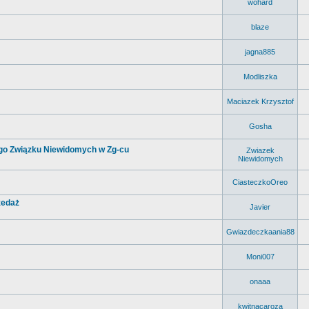
wohard
blaze
jagna885
Modliszka
Maciazek Krzysztof
Gosha
ego Związku Niewidomych w Zg-cu
Zwiazek
Niewidomych
CiasteczkoOreo
zedaż
Javier
Gwiazdeczkaania88
Moni007
onaaa
kwitnacaroza