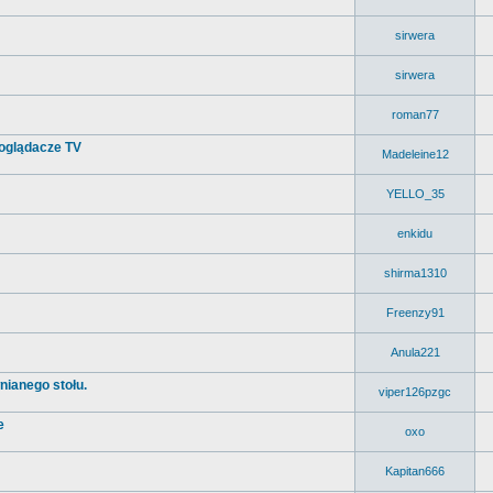
sirwera
sirwera
roman77
 oglądacze TV
Madeleine12
YELLO_35
enkidu
shirma1310
Freenzy91
Anula221
nianego stołu.
viper126pzgc
e
oxo
Kapitan666