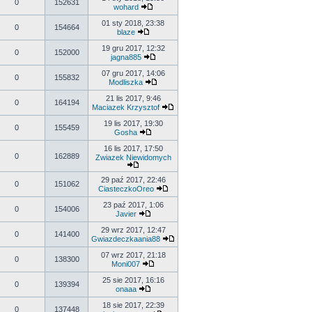
0
152631
wohard
01 sty 2018, 23:38
0
154664
blaze
19 gru 2017, 12:32
0
152000
jagna885
07 gru 2017, 14:06
0
155832
Modliszka
21 lis 2017, 9:46
0
164194
Maciazek Krzysztof
19 lis 2017, 19:30
0
155459
Gosha
16 lis 2017, 17:50
0
162889
Zwiazek Niewidomych
29 paź 2017, 22:46
0
151062
CiasteczkoOreo
23 paź 2017, 1:06
0
154006
Javier
29 wrz 2017, 12:47
0
141400
Gwiazdeczkaania88
07 wrz 2017, 21:18
0
138300
Moni007
25 sie 2017, 16:16
0
139394
onaaa
18 sie 2017, 22:39
0
137448