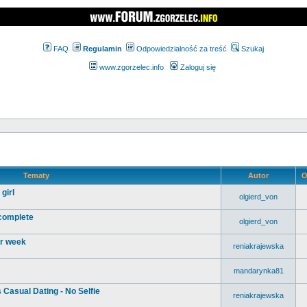
FAQ
Regulamin
Odpowiedzialność za treść
Szukaj
www.zgorzelec.info
Zaloguj się
Tematy
Autor
O
girl
olgierd_von
 complete
olgierd_von
ur week
reniakrajewska
mandarynka81
 Casual Dating - No Selfie
reniakrajewska