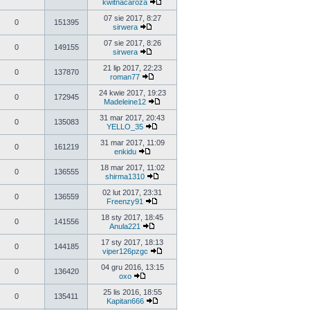
kwitnacaroza
07 sie 2017, 8:27
0
151395
sirwera
07 sie 2017, 8:26
0
149155
sirwera
21 lip 2017, 22:23
0
137870
roman77
24 kwie 2017, 19:23
0
172945
Madeleine12
31 mar 2017, 20:43
0
135083
YELLO_35
31 mar 2017, 11:09
0
161219
enkidu
18 mar 2017, 11:02
0
136555
shirma1310
02 lut 2017, 23:31
0
136559
Freenzy91
18 sty 2017, 18:45
0
141556
Anula221
17 sty 2017, 18:13
0
144185
viper126pzgc
04 gru 2016, 13:15
0
136420
oxo
25 lis 2016, 18:55
0
135411
Kapitan666