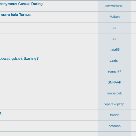
- Anonymous Casual Dating
ewawisiorek
, stara hala Turowa
Maken
str
str
nata88
bować gdzieś tkaninę?
czaja_
roman77
SNNAAP
niecierpek
viper126pzgc
a
froddo
patkooo