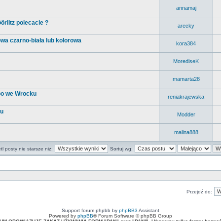
annamaj
rlitz polecacie ?
arecky
wa czarno-biała lub kolorowa
kora384
MorediseK
mamarta28
 Go we Wrocku
reniakrajewska
cu
Modder
malina888
l posty nie starsze niż:
Sortuj wg:
Przejdź do:
Support forum phpbb by
phpBB3
Assistant
Powered by
phpBB
® Forum Software © phpBB Group