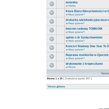
tenisitka
w
Hobby
Ktore Biuro Nieruchomosci w Gö
w
Masz pytanie?
drukarka wielofunkcyjna lasero
w
Masz pytanie?
Internet radiowy TOMKOW
w
Masz pytanie?
opinie o dr Szelachowskim
w
Masz pytanie?
Koncert finałowy One Year To
w
Masz pytanie?
Naprawa monitorów w Zgorzel
w
Masz pytanie?
drukowanie z kropeczkami
w
Różne
Wyświet
Strona
1
z
10
[ Znalezione wyniki: 467 ]
Strona główna