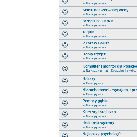
w
Masz pytanie?
Ścieki do Czerwonej Wody
w
Masz pytanie?
przepis na sledzie
w
Masz pytanie?
Tequila
w
Masz pytanie?
lekarz w Gorlitz
w
Masz pytanie?
Dobry fryzjer
w
Masz pytanie?
Komputer i monitor dla Polski
w
Na każdy temat - Zgorzelec i okolice
Hokery
w
Masz pytanie?
Nieruchomości - wynajem, spr
w
Masz pytanie?
Pomocy gąbka
w
Masz pytanie?
Kurs stylizacji rzęs
w
Masz pytanie?
drukarnia wykroty
w
Masz pytanie?
Najlepszy psycholog?