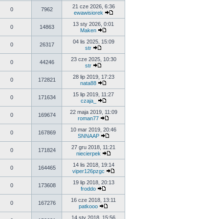
21 cze 2026, 6:36
0
7962
ewawisiorek
13 sty 2026, 0:01
0
14863
Maken
04 lis 2025, 15:09
0
26317
str
23 cze 2025, 10:30
0
44246
str
28 lip 2019, 17:23
0
172821
nata88
15 lip 2019, 11:27
0
171634
czaja_
22 maja 2019, 11:09
0
169674
roman77
10 mar 2019, 20:46
0
167869
SNNAAP
27 gru 2018, 11:21
0
171824
niecierpek
14 lis 2018, 19:14
0
164465
viper126pzgc
19 lip 2018, 20:13
0
173608
froddo
16 cze 2018, 13:11
0
167276
patkooo
14 sty 2018, 15:56