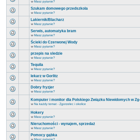
w
Masz pytanie?
Szukam domowego przedszkola
w
Masz pytanie?
Lakiernik/Blacharz
w
Masz pytanie?
Serwis, automatyka bram
w
Masz pytanie?
Ścieki do Czerwonej Wody
w
Masz pytanie?
przepis na sledzie
w
Masz pytanie?
Tequila
w
Masz pytanie?
lekarz w Gorlitz
w
Masz pytanie?
Dobry fryzjer
w
Masz pytanie?
Komputer i monitor dla Polskiego Związku Niewidomych w Zg
w
Na każdy temat - Zgorzelec i okolice
Hokery
w
Masz pytanie?
Nieruchomości - wynajem, sprzedaż
w
Masz pytanie?
Pomocy gąbka
w
Masz pytanie?