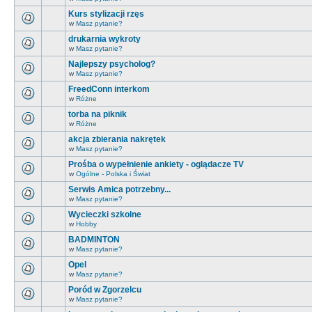
Kurs stylizacji rzęs
w
Masz pytanie?
drukarnia wykroty
w
Masz pytanie?
Najlepszy psycholog?
w
Masz pytanie?
FreedConn interkom
w
Różne
torba na piknik
w
Różne
akcja zbierania nakrętek
w
Masz pytanie?
Prośba o wypełnienie ankiety - oglądacze TV
w
Ogólne - Polska i Świat
Serwis Amica potrzebny...
w
Masz pytanie?
Wycieczki szkolne
w
Hobby
BADMINTON
w
Masz pytanie?
Opel
w
Masz pytanie?
Poród w Zgorzelcu
w
Masz pytanie?