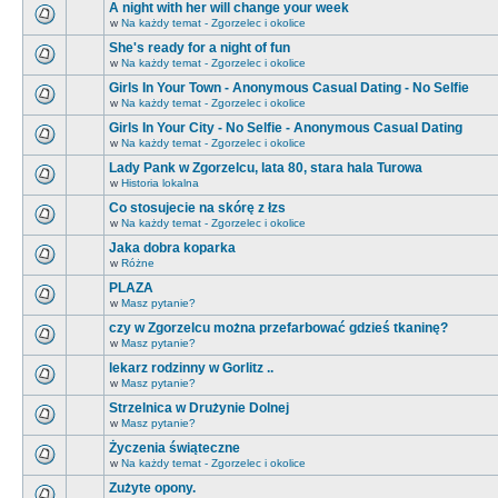
A night with her will change your week
w
Na każdy temat - Zgorzelec i okolice
She's ready for a night of fun
w
Na każdy temat - Zgorzelec i okolice
Girls In Your Town - Anonymous Casual Dating - No Selfie
w
Na każdy temat - Zgorzelec i okolice
Girls In Your City - No Selfie - Anonymous Casual Dating
w
Na każdy temat - Zgorzelec i okolice
Lady Pank w Zgorzelcu, lata 80, stara hala Turowa
w
Historia lokalna
Co stosujecie na skórę z łzs
w
Na każdy temat - Zgorzelec i okolice
Jaka dobra koparka
w
Różne
PLAZA
w
Masz pytanie?
czy w Zgorzelcu można przefarbować gdzieś tkaninę?
w
Masz pytanie?
lekarz rodzinny w Gorlitz ..
w
Masz pytanie?
Strzelnica w Drużynie Dolnej
w
Masz pytanie?
Życzenia świąteczne
w
Na każdy temat - Zgorzelec i okolice
Zużyte opony.