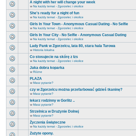
A night with her will change your week
w
Na każdy temat - Zgorzelec i okolice
She's ready for a night of fun
w
Na każdy temat - Zgorzelec i okolice
Girls In Your Town - Anonymous Casual Dating - No Selfie
w
Na każdy temat - Zgorzelec i okolice
Girls In Your City - No Selfie - Anonymous Casual Dating
w
Na każdy temat - Zgorzelec i okolice
Lady Pank w Zgorzelcu, lata 80, stara hala Turowa
w
Historia lokalna
Co stosujecie na skórę z łzs
w
Na każdy temat - Zgorzelec i okolice
Jaka dobra koparka
w
Różne
PLAZA
w
Masz pytanie?
czy w Zgorzelcu można przefarbować gdzieś tkaninę?
w
Masz pytanie?
lekarz rodzinny w Gorlitz ..
w
Masz pytanie?
Strzelnica w Drużynie Dolnej
w
Masz pytanie?
Życzenia świąteczne
w
Na każdy temat - Zgorzelec i okolice
Zużyte opony.