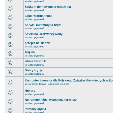
w
Masz pytanie?
Szukam domowego przedszkola
w
Masz pytanie?
Lakiernik/Blacharz
w
Masz pytanie?
Serwis, automatyka bram
w
Masz pytanie?
Ścieki do Czerwonej Wody
w
Masz pytanie?
przepis na sledzie
w
Masz pytanie?
Tequila
w
Masz pytanie?
lekarz w Gorlitz
w
Masz pytanie?
Dobry fryzjer
w
Masz pytanie?
Komputer i monitor dla Polskiego Związku Niewidomych w Zg
w
Na każdy temat - Zgorzelec i okolice
Hokery
w
Masz pytanie?
Nieruchomości - wynajem, sprzedaż
w
Masz pytanie?
Pomocy gąbka
w
Masz pytanie?