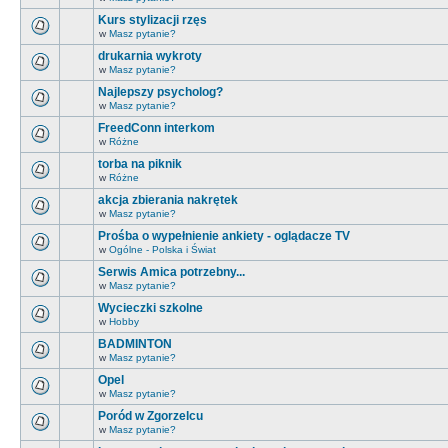
Kurs stylizacji rzęs
w
Masz pytanie?
drukarnia wykroty
w
Masz pytanie?
Najlepszy psycholog?
w
Masz pytanie?
FreedConn interkom
w
Różne
torba na piknik
w
Różne
akcja zbierania nakrętek
w
Masz pytanie?
Prośba o wypełnienie ankiety - oglądacze TV
w
Ogólne - Polska i Świat
Serwis Amica potrzebny...
w
Masz pytanie?
Wycieczki szkolne
w
Hobby
BADMINTON
w
Masz pytanie?
Opel
w
Masz pytanie?
Poród w Zgorzelcu
w
Masz pytanie?