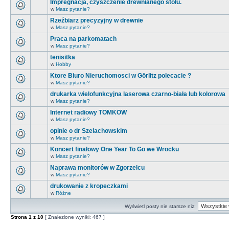
Impregnacja, czyszczenie drewnianego stołu.
w
Masz pytanie?
Rzeźbiarz precyzyjny w drewnie
w
Masz pytanie?
Praca na parkomatach
w
Masz pytanie?
tenisitka
w
Hobby
Ktore Biuro Nieruchomosci w Görlitz polecacie ?
w
Masz pytanie?
drukarka wielofunkcyjna laserowa czarno-biała lub kolorowa
w
Masz pytanie?
Internet radiowy TOMKOW
w
Masz pytanie?
opinie o dr Szelachowskim
w
Masz pytanie?
Koncert finałowy One Year To Go we Wrocku
w
Masz pytanie?
Naprawa monitorów w Zgorzelcu
w
Masz pytanie?
drukowanie z kropeczkami
w
Różne
Wyświetl posty nie starsze niż:
Strona
1
z
10
[ Znalezione wyniki: 467 ]