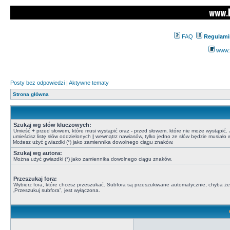
FAQ
Regulami
www.z
Posty bez odpowiedzi
|
Aktywne tematy
Strona główna
Szukaj wg słów kluczowych:
Umieść
+
przed słowem, które musi wystąpić oraz
-
przed słowem, które nie może wystąpić. J
umieścisz listę słów oddzielonych
|
wewnątrz nawiasów, tylko jedno ze słów będzie musiało w
Możesz użyć gwiazdki (*) jako zamiennika dowolnego ciągu znaków.
Szukaj wg autora:
Można użyć gwiazdki (*) jako zamiennika dowolnego ciągu znaków.
Przeszukaj fora:
Wybierz fora, które chcesz przeszukać. Subfora są przeszukiwane automatycznie, chyba że
„Przeszukuj subfora”, jest wyłączona.