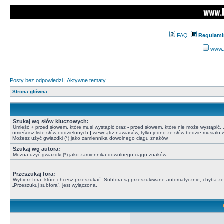
FAQ
Regulami
www.z
Posty bez odpowiedzi
|
Aktywne tematy
Strona główna
Szukaj wg słów kluczowych:
Umieść
+
przed słowem, które musi wystąpić oraz
-
przed słowem, które nie może wystąpić. J
umieścisz listę słów oddzielonych
|
wewnątrz nawiasów, tylko jedno ze słów będzie musiało w
Możesz użyć gwiazdki (*) jako zamiennika dowolnego ciągu znaków.
Szukaj wg autora:
Można użyć gwiazdki (*) jako zamiennika dowolnego ciągu znaków.
Przeszukaj fora:
Wybierz fora, które chcesz przeszukać. Subfora są przeszukiwane automatycznie, chyba że
„Przeszukuj subfora”, jest wyłączona.