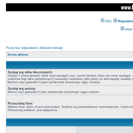
FAQ
Regulami
www.z
Posty bez odpowiedzi
|
Aktywne tematy
Strona główna
Szukaj wg słów kluczowych:
Umieść
+
przed słowem, które musi wystąpić oraz
-
przed słowem, które nie może wystąpić. J
umieścisz listę słów oddzielonych
|
wewnątrz nawiasów, tylko jedno ze słów będzie musiało w
Możesz użyć gwiazdki (*) jako zamiennika dowolnego ciągu znaków.
Szukaj wg autora:
Można użyć gwiazdki (*) jako zamiennika dowolnego ciągu znaków.
Przeszukaj fora:
Wybierz fora, które chcesz przeszukać. Subfora są przeszukiwane automatycznie, chyba że
„Przeszukuj subfora”, jest wyłączona.