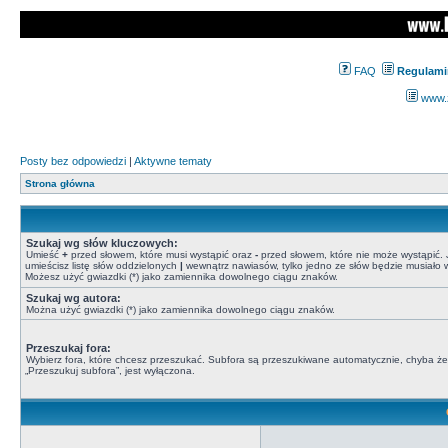
FAQ
Regulami
www.z
Posty bez odpowiedzi
|
Aktywne tematy
Strona główna
Szukaj wg słów kluczowych:
Umieść
+
przed słowem, które musi wystąpić oraz
-
przed słowem, które nie może wystąpić. J
umieścisz listę słów oddzielonych
|
wewnątrz nawiasów, tylko jedno ze słów będzie musiało w
Możesz użyć gwiazdki (*) jako zamiennika dowolnego ciągu znaków.
Szukaj wg autora:
Można użyć gwiazdki (*) jako zamiennika dowolnego ciągu znaków.
Przeszukaj fora:
Wybierz fora, które chcesz przeszukać. Subfora są przeszukiwane automatycznie, chyba że
„Przeszukuj subfora”, jest wyłączona.